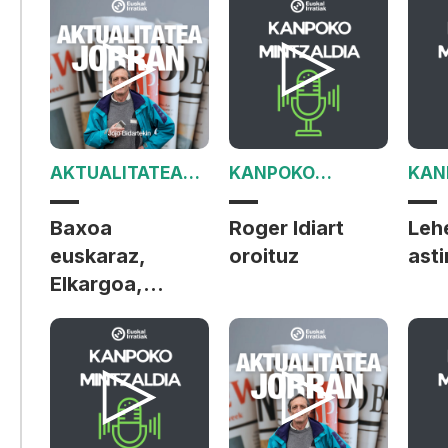
AKTUALITATEA
KANPOKO
KAN
JORRAN
MINTZALDIA
MIN
Baxoa
Roger Idiart
Leh
euskaraz,
oroituz
ast
Elkargoa,
Flotilla