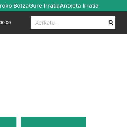
roko Botza
Gure Irratia
Antxeta Irratia
00:00