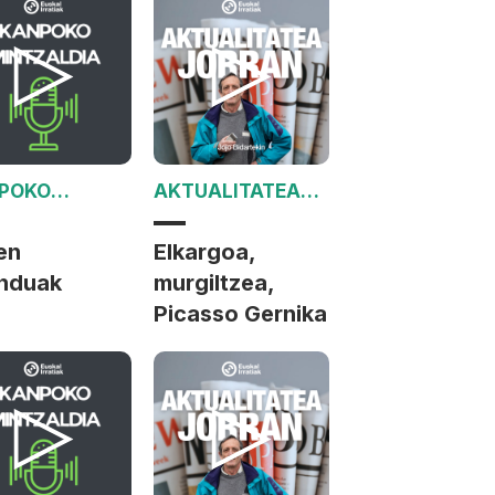
POKO
AKTUALITATEA
TZALDIA
JORRAN
en
Elkargoa,
induak
murgiltzea,
Picasso Gernika