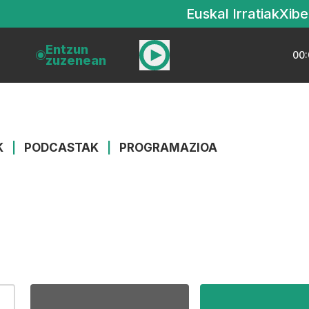
Euskal Irratiak
Xibe
Entzun
00:
zuzenean
K
|
PODCASTAK
|
PROGRAMAZIOA