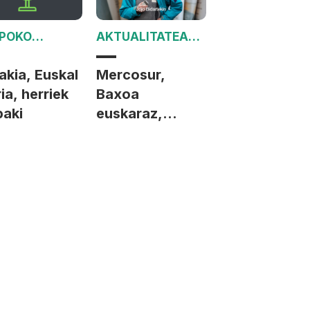
POKO
AKTUALITATEA
TZALDIA
JORRAN
akia, Euskal
Mercosur,
ia, herriek
Baxoa
baki
euskaraz,
gobernua