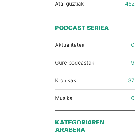
Atal guztiak
452
PODCAST SERIEA
Aktualitatea
0
Gure podcastak
9
Kronikak
37
Musika
0
KATEGORIAREN
ARABERA