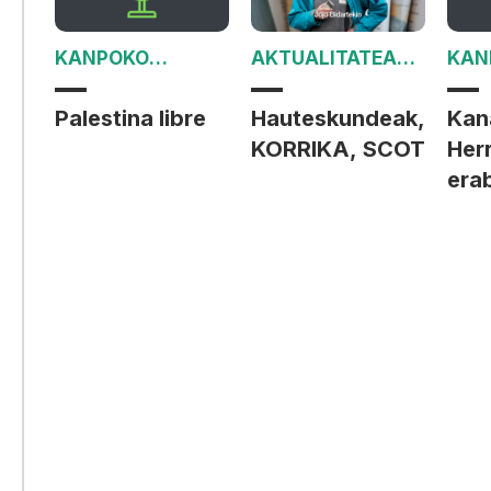
KANPOKO
AKTUALITATEA
KAN
MINTZALDIA
JORRAN
MIN
Palestina libre
Hauteskundeak,
Kan
KORRIKA, SCOT
Herr
era