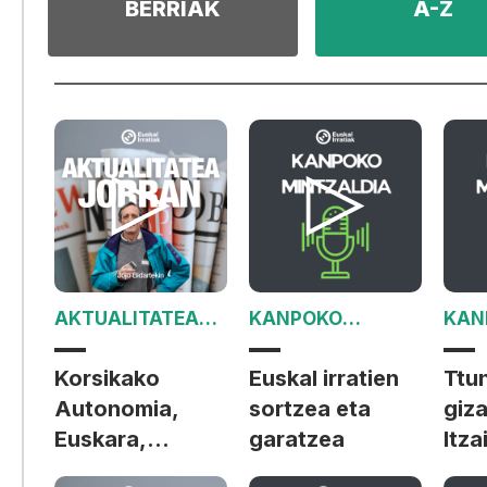
BERRIAK
A-Z
AKTUALITATEA
KANPOKO
KAN
JORRAN
MINTZALDIA
MIN
Korsikako
Euskal irratien
Ttu
Autonomia,
sortzea eta
giza
Euskara,
garatzea
Itza
Marienia