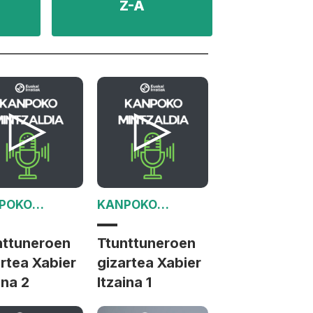
Z-A
POKO
KANPOKO
TZALDIA
MINTZALDIA
nttuneroen
Ttunttuneroen
rtea Xabier
gizartea Xabier
ina 2
Itzaina 1