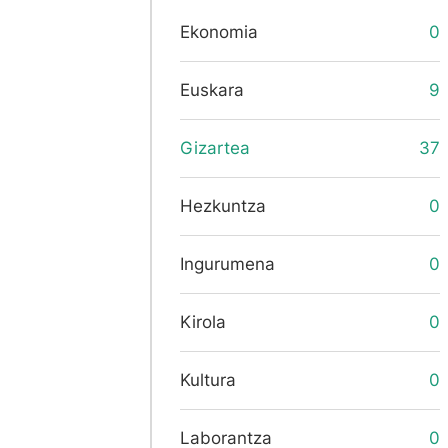
Ekonomia
0
Euskara
9
Gizartea
37
Hezkuntza
0
Ingurumena
0
Kirola
0
Kultura
0
Laborantza
0