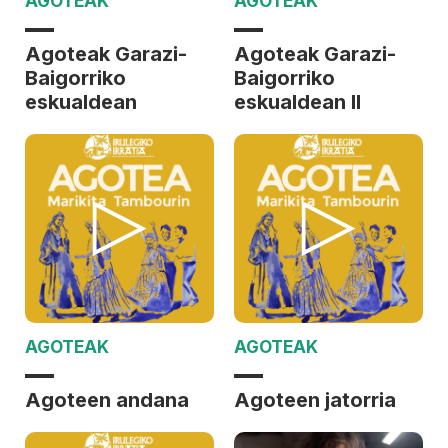
AGOTEAK
AGOTEAK
Agoteak Garazi-
Agoteak Garazi-
Baigorriko
Baigorriko
eskualdean
eskualdean II
AGOTEAK
AGOTEAK
Agoteen andana
Agoteen jatorria