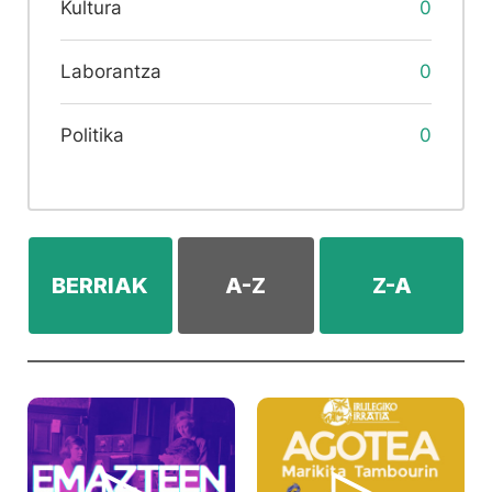
Kultura
0
Laborantza
0
Politika
0
BERRIAK
A-Z
Z-A