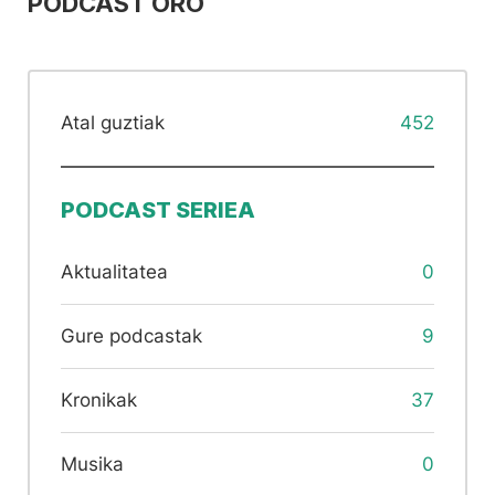
PODCAST ORO
Atal guztiak
452
PODCAST SERIEA
Aktualitatea
0
Gure podcastak
9
Kronikak
37
Musika
0