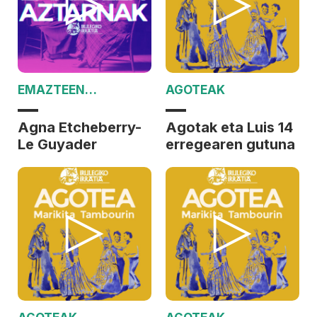
EMAZTEEN
AGOTEAK
AZTARNAK
Agna Etcheberry-
Agotak eta Luis 14
Le Guyader
erregearen gutuna