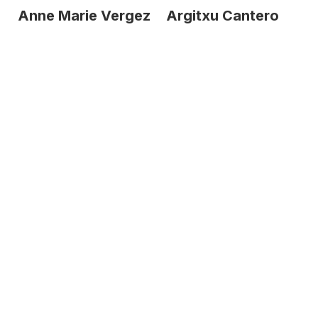
Anne Marie Vergez
Argitxu Cantero