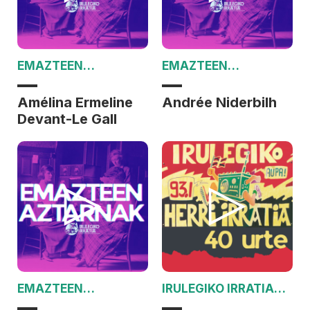
EMAZTEEN
EMAZTEEN
AZTARNAK
AZTARNAK
Amélina Ermeline
Andrée Niderbilh
Devant-Le Gall
EMAZTEEN
IRULEGIKO IRRATIAK
AZTARNAK
40 URTE