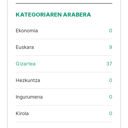
KATEGORIAREN ARABERA
Ekonomia
0
Euskara
9
Gizartea
37
Hezkuntza
0
Ingurumena
0
Kirola
0