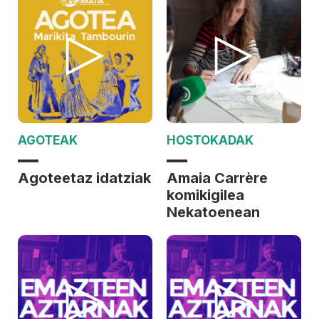
AGOTEAK
HOSTOKADAK
Agoteetaz idatziak
Amaia Carrère
komikigilea
Nekatoenean