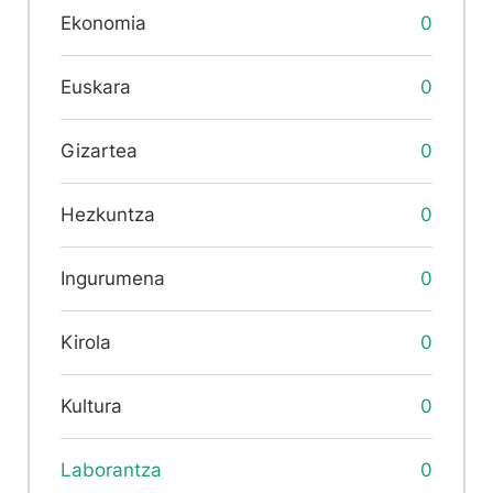
Ekonomia
0
Euskara
0
Gizartea
0
Hezkuntza
0
Ingurumena
0
Kirola
0
Kultura
0
Laborantza
0