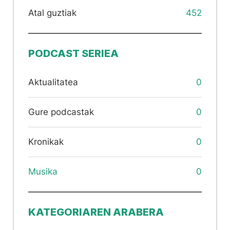
Atal guztiak
452
PODCAST SERIEA
Aktualitatea
0
Gure podcastak
0
Kronikak
0
Musika
0
KATEGORIAREN ARABERA