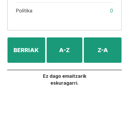
Politika
0
BERRIAK
A-Z
Z-A
Ez dago emaitzarik
eskuragarri.