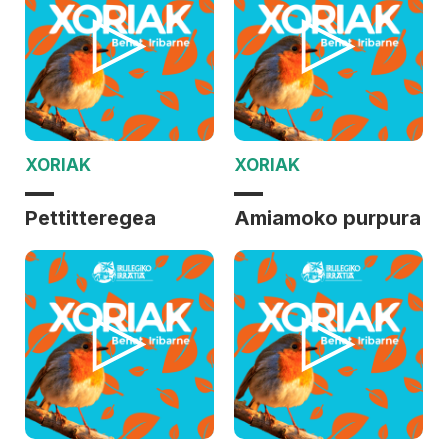
XORIAK
XORIAK
Pettitteregea
Amiamoko purpura