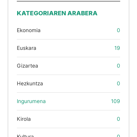
KATEGORIAREN ARABERA
Ekonomia
0
Euskara
19
Gizartea
0
Hezkuntza
0
Ingurumena
109
Kirola
0
Kultura
0