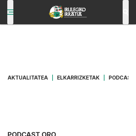
AKTUALITATEA
|
ELKARRIZKETAK
|
PODCAST
PODCAST ORO