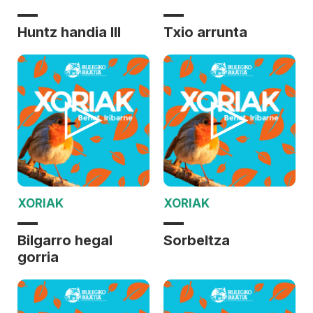
Huntz handia III
Txio arrunta
XORIAK
XORIAK
Bilgarro hegal
Sorbeltza
gorria