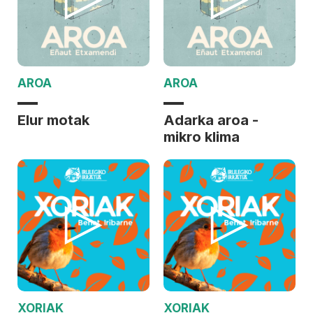
AROA
AROA
Elur motak
Adarka aroa -
mikro klima
XORIAK
XORIAK