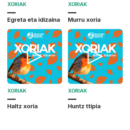
XORIAK
XORIAK
Egreta eta idizaina
Murru xoria
XORIAK
XORIAK
Haltz xoria
Huntz ttipia