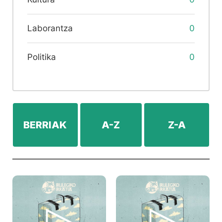
Laborantza
0
Politika
0
BERRIAK
A-Z
Z-A