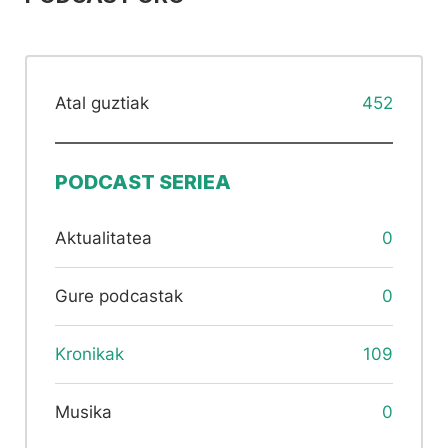
Atal guztiak
452
PODCAST SERIEA
Aktualitatea
0
Gure podcastak
0
Kronikak
109
Musika
0