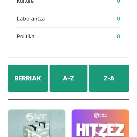
Kultura
0
Laborantza
0
Politika
0
BERRIAK
A-Z
Z-A