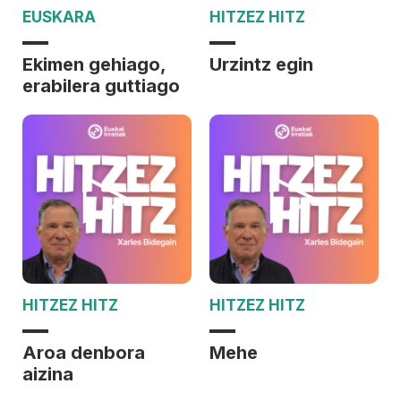
EUSKARA
HITZEZ HITZ
Ekimen gehiago,
Urzintz egin
erabilera guttiago
HITZEZ HITZ
HITZEZ HITZ
Aroa denbora
Mehe
aizina