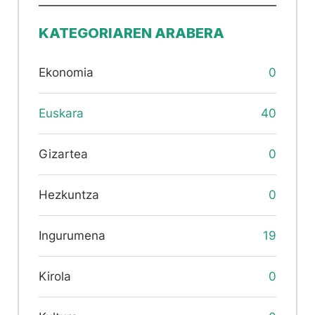
KATEGORIAREN ARABERA
Ekonomia
0
Euskara
40
Gizartea
0
Hezkuntza
0
Ingurumena
19
Kirola
0