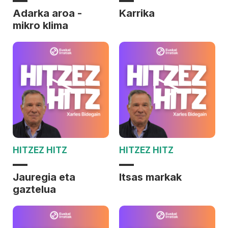
Adarka aroa -
Karrika
mikro klima
HITZEZ HITZ
HITZEZ HITZ
Jauregia eta
Itsas markak
gaztelua