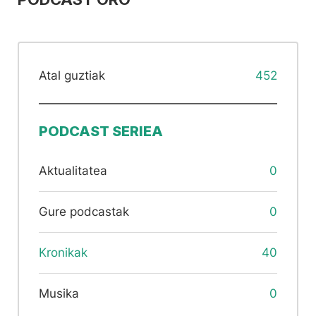
Atal guztiak
452
PODCAST SERIEA
Aktualitatea
0
Gure podcastak
0
Kronikak
40
Musika
0