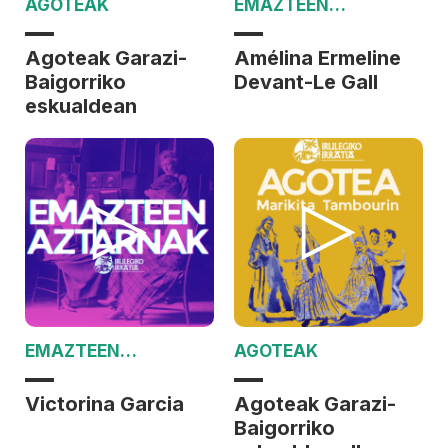
AGOTEAK
EMAZTEEN
AZTARNAK
Agoteak Garazi-
Amélina Ermeline
Baigorriko
Devant-Le Gall
eskualdean
EMAZTEEN
AGOTEAK
AZTARNAK
Victorina Garcia
Agoteak Garazi-
Baigorriko