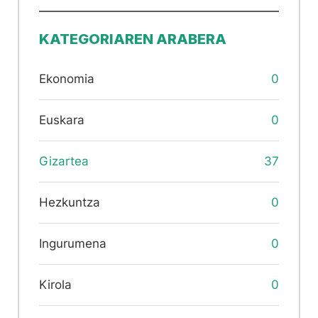
KATEGORIAREN ARABERA
Ekonomia
0
Euskara
0
Gizartea
37
Hezkuntza
0
Ingurumena
0
Kirola
0