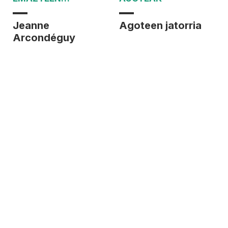
AZTARNAK
Jeanne
Agoteen jatorria
Arcondéguy