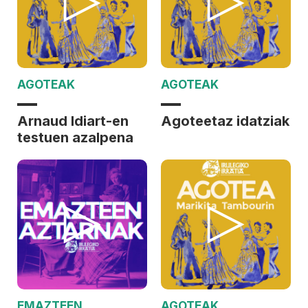
AGOTEAK
AGOTEAK
Arnaud Idiart-en
Agoteetaz idatziak
testuen azalpena
EMAZTEEN
AGOTEAK