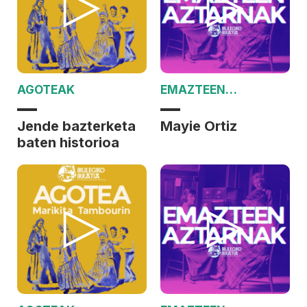
AGOTEAK
EMAZTEEN
AZTARNAK
Jende bazterketa
Mayie Ortiz
baten historioa