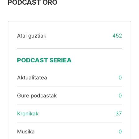
PODCAST ORO
Atal guztiak
452
PODCAST SERIEA
Aktualitatea
0
Gure podcastak
0
Kronikak
37
Musika
0