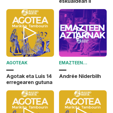
eskualdean II
AGOTEAK
EMAZTEEN
AZTARNAK
Agotak eta Luis 14
Andrée Niderbilh
erregearen gutuna