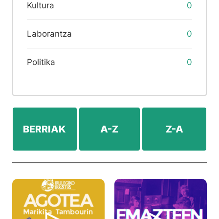
Kultura
0
Laborantza
0
Politika
0
BERRIAK
A-Z
Z-A