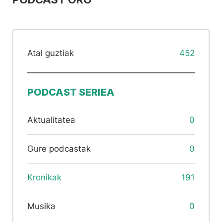
Atal guztiak
452
PODCAST SERIEA
Aktualitatea
0
Gure podcastak
0
Kronikak
191
Musika
0