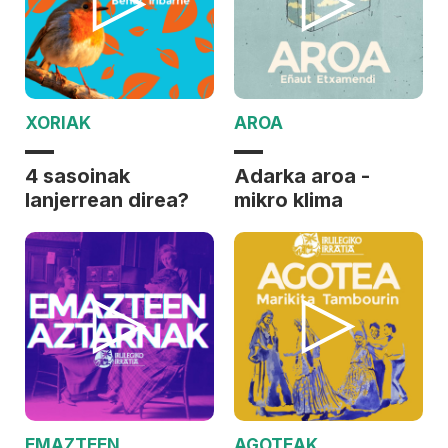
XORIAK
AROA
4 sasoinak
Adarka aroa -
lanjerrean direa?
mikro klima
EMAZTEEN
AGOTEAK