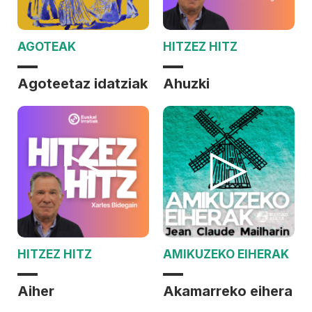
AGOTEAK
HITZEZ HITZ
Agoteetaz idatziak
Ahuzki
HITZEZ HITZ
AMIKUZEKO EIHERAK
Aiher
Akamarreko eihera