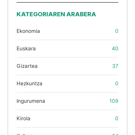
KATEGORIAREN ARABERA
Ekonomia
0
Euskara
40
Gizartea
37
Hezkuntza
0
Ingurumena
109
Kirola
0