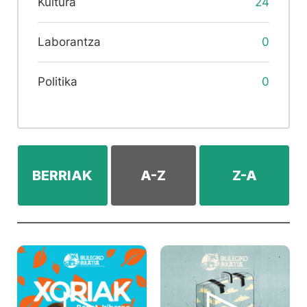
Kultura
24
Laborantza
0
Politika
0
BERRIAK
A-Z
Z-A