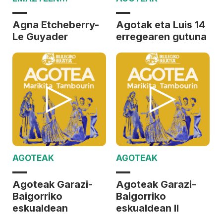
AZTARNAK
Agna Etcheberry-
Agotak eta Luis 14
Le Guyader
erregearen gutuna
AGOTEAK
AGOTEAK
Agoteak Garazi-
Agoteak Garazi-
Baigorriko
Baigorriko
eskualdean
eskualdean II