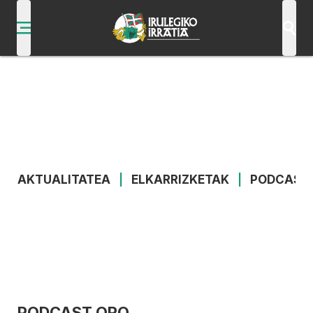
AKTUALITATEA
|
ELKARRIZKETAK
|
PODCAST
PODCAST ORO