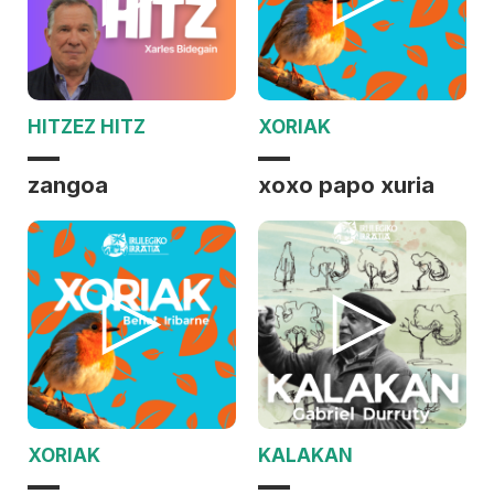
HITZEZ HITZ
XORIAK
zangoa
xoxo papo xuria
XORIAK
KALAKAN