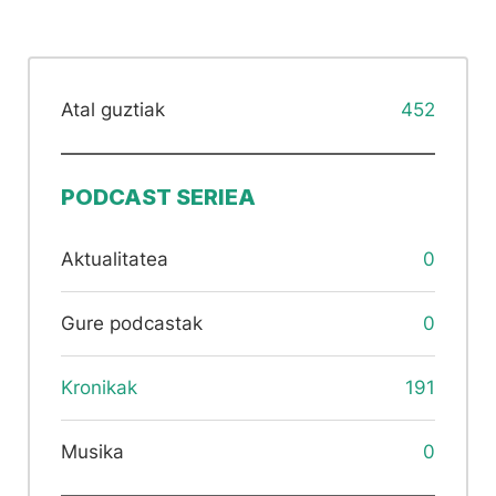
Atal guztiak
452
PODCAST SERIEA
Aktualitatea
0
Gure podcastak
0
Kronikak
191
Musika
0