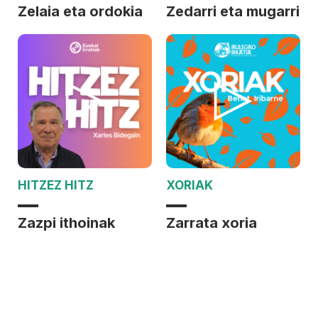
Zelaia eta ordokia
Zedarri eta mugarri
HITZEZ HITZ
XORIAK
Zazpi ithoinak
Zarrata xoria