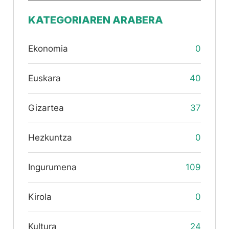
KATEGORIAREN ARABERA
Ekonomia
0
Euskara
40
Gizartea
37
Hezkuntza
0
Ingurumena
109
Kirola
0
Kultura
24