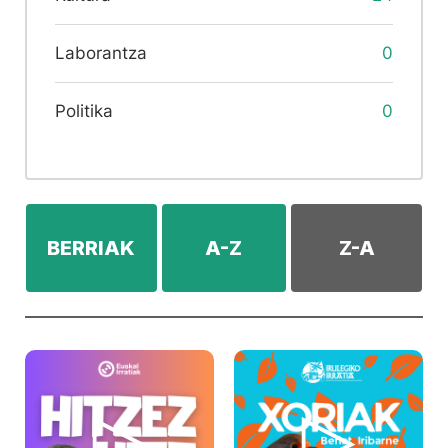
Laborantza
0
Politika
0
BERRIAK
A-Z
Z-A