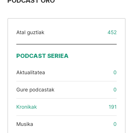
PODCAST ORO
Atal guztiak
452
PODCAST SERIEA
Aktualitatea
0
Gure podcastak
0
Kronikak
191
Musika
0