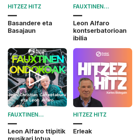
HITZEZ HITZ
FAUXTINEN
ONDOKOAK
Basandere eta
Leon Alfaro
Basajaun
kontserbatorioan
ibilia
FAUXTINEN
HITZEZ HITZ
ONDOKOAK
Leon Alfaro ttipitik
Erleak
musikari lotua