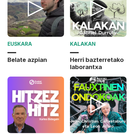
EUSKARA
KALAKAN
Belate azpian
Herri bazterretako
laborantxa