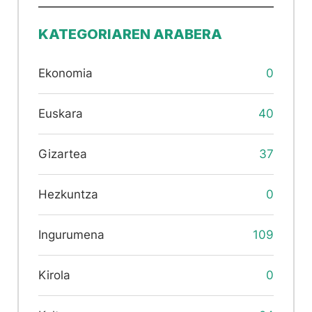
KATEGORIAREN ARABERA
Ekonomia
0
Euskara
40
Gizartea
37
Hezkuntza
0
Ingurumena
109
Kirola
0