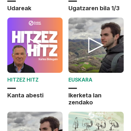
Udareak
Ugatzaren bila 1/3
HITZEZ HITZ
EUSKARA
Kanta abesti
Ikerketa lan
zendako