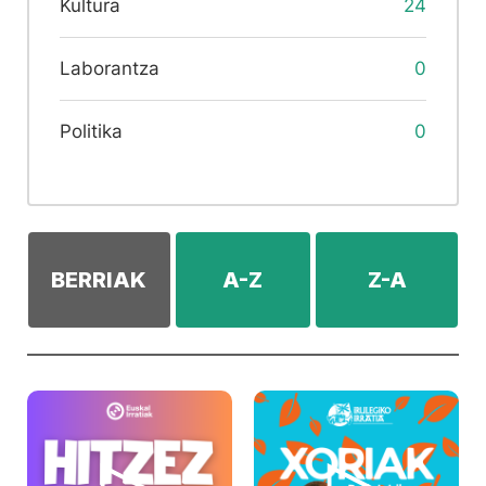
Kultura
24
Laborantza
0
Politika
0
BERRIAK
A-Z
Z-A