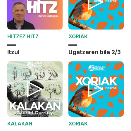
HITZEZ HITZ
XORIAK
Itzul
Ugatzaren bila 2/3
KALAKAN
XORIAK