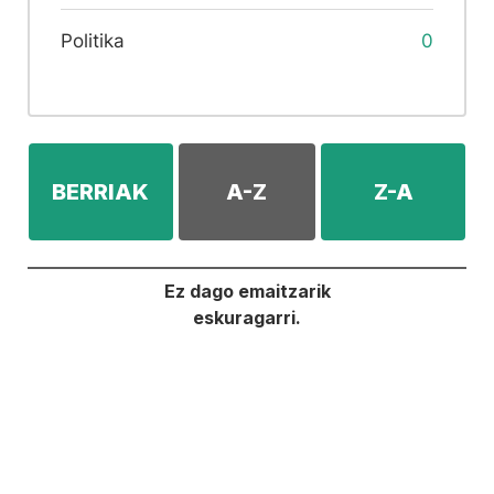
Politika
0
BERRIAK
A-Z
Z-A
Ez dago emaitzarik
eskuragarri.