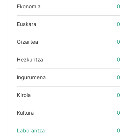
Ekonomia
0
Euskara
0
Gizartea
0
Hezkuntza
0
Ingurumena
0
Kirola
0
Kultura
0
Laborantza
0