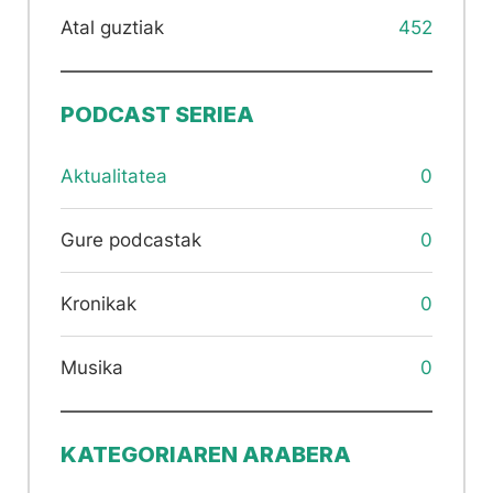
Atal guztiak
452
PODCAST SERIEA
Aktualitatea
0
Gure podcastak
0
Kronikak
0
Musika
0
KATEGORIAREN ARABERA