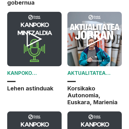
gobernua
KANPOKO
AKTUALITATEA
MINTZALDIA
JORRAN
Lehen astinduak
Korsikako
Autonomia,
Euskara, Marienia