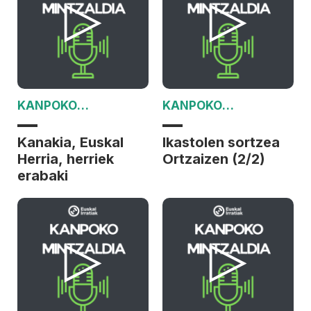
KANPOKO
KANPOKO
MINTZALDIA
MINTZALDIA
Kanakia, Euskal
Ikastolen sortzea
Herria, herriek
Ortzaizen (2/2)
erabaki