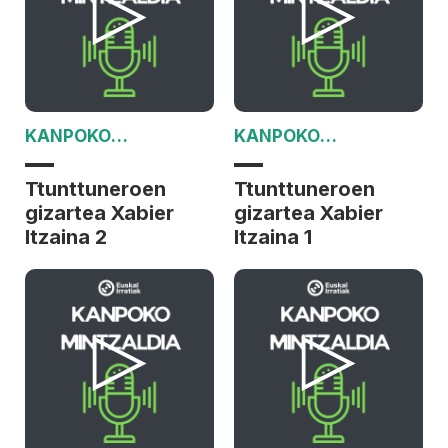
KANPOKO
KANPOKO
MINTZALDIA
MINTZALDIA
Ttunttuneroen
Ttunttuneroen
gizartea Xabier
gizartea Xabier
Itzaina 2
Itzaina 1