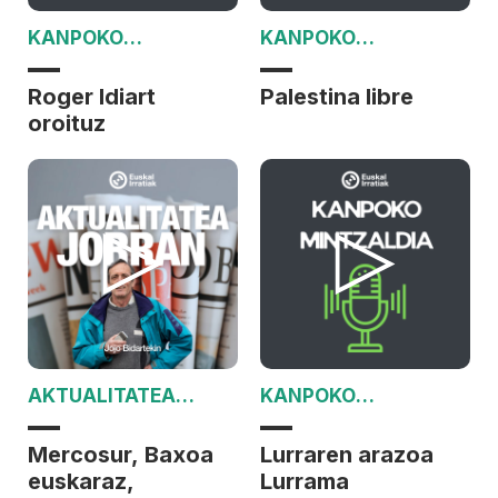
KANPOKO
KANPOKO
MINTZALDIA
MINTZALDIA
Roger Idiart
Palestina libre
oroituz
AKTUALITATEA
KANPOKO
JORRAN
MINTZALDIA
Mercosur, Baxoa
Lurraren arazoa
euskaraz,
Lurrama