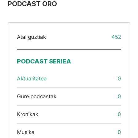
PODCAST ORO
Atal guztiak
452
PODCAST SERIEA
Aktualitatea
0
Gure podcastak
0
Kronikak
0
Musika
0