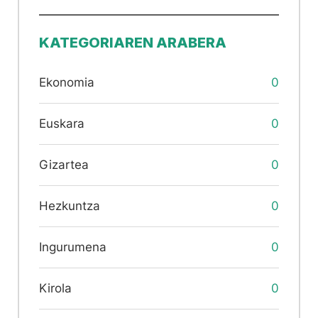
KATEGORIAREN ARABERA
Ekonomia
0
Euskara
0
Gizartea
0
Hezkuntza
0
Ingurumena
0
Kirola
0