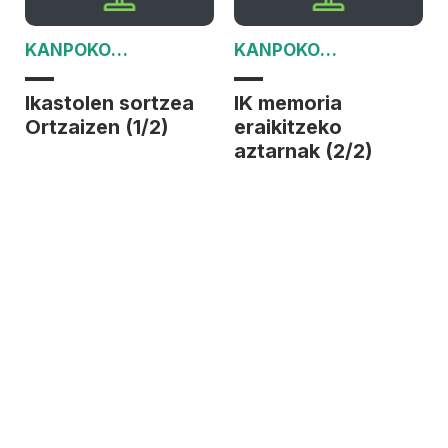
KANPOKO
KANPOKO
MINTZALDIA
MINTZALDIA
Ikastolen sortzea
IK memoria
Ortzaizen (1/2)
eraikitzeko
aztarnak (2/2)