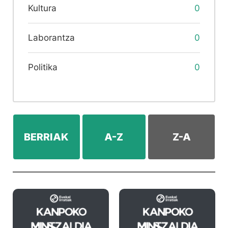
Kultura
0
Laborantza
0
Politika
0
BERRIAK
A-Z
Z-A