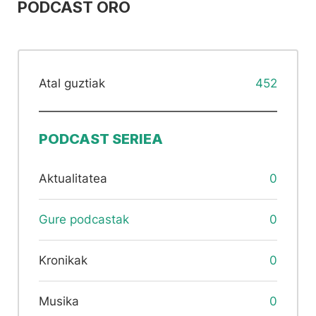
PODCAST ORO
Atal guztiak
452
PODCAST SERIEA
Aktualitatea
0
Gure podcastak
0
Kronikak
0
Musika
0