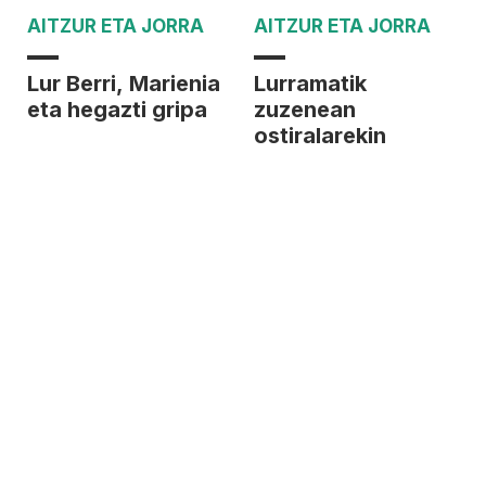
AITZUR ETA JORRA
AITZUR ETA JORRA
Lur Berri, Marienia
Lurramatik
eta hegazti gripa
zuzenean
ostiralarekin