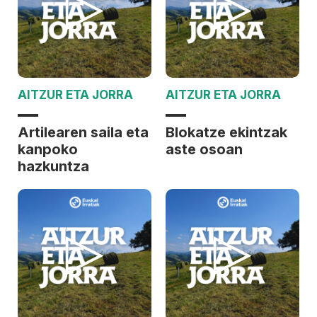
AITZUR ETA JORRA
AITZUR ETA JORRA
Artilearen saila eta
Blokatze ekintzak
kanpoko
aste osoan
hazkuntza