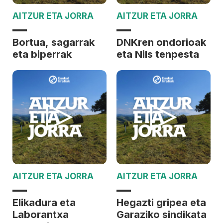
AITZUR ETA JORRA
AITZUR ETA JORRA
Bortua, sagarrak
DNKren ondorioak
eta biperrak
eta Nils tenpesta
AITZUR ETA JORRA
AITZUR ETA JORRA
Elikadura eta
Hegazti gripea eta
Laborantxa
Garaziko sindikata