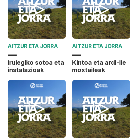
AITZUR ETA JORRA
AITZUR ETA JORRA
Irulegiko sotoa eta
Kintoa eta ardi-ile
instalazioak
moxtaileak