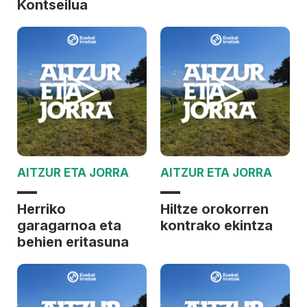
Kontseilua
AITZUR ETA JORRA
AITZUR ETA JORRA
Herriko
Hiltze orokorren
garagarnoa eta
kontrako ekintza
behien eritasuna