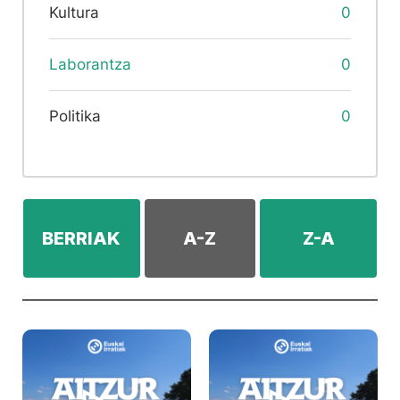
Kultura
0
Laborantza
0
Politika
0
BERRIAK
A-Z
Z-A