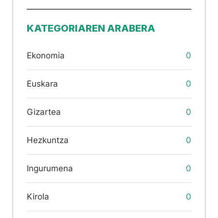
KATEGORIAREN ARABERA
Ekonomia
0
Euskara
0
Gizartea
0
Hezkuntza
0
Ingurumena
0
Kirola
0