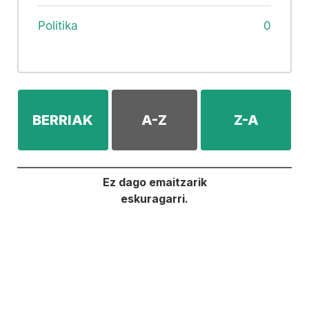
Politika
0
BERRIAK
A-Z
Z-A
Ez dago emaitzarik
eskuragarri.