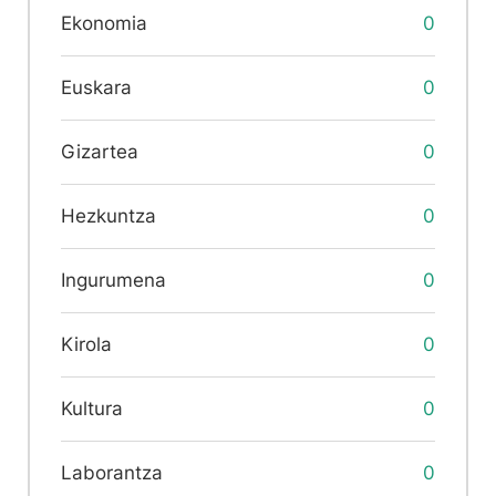
Ekonomia
0
Euskara
0
Gizartea
0
Hezkuntza
0
Ingurumena
0
Kirola
0
Kultura
0
Laborantza
0