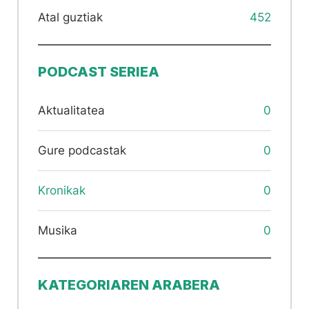
Atal guztiak
452
PODCAST SERIEA
Aktualitatea
0
Gure podcastak
0
Kronikak
0
Musika
0
KATEGORIAREN ARABERA