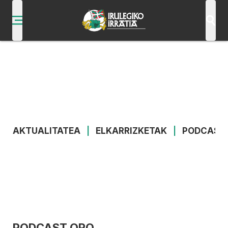
AKTUALITATEA
|
ELKARRIZKETAK
|
PODCAST
PODCAST ORO