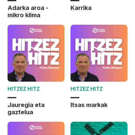
Adarka aroa -
Karrika
mikro klima
HITZEZ HITZ
HITZEZ HITZ
Jauregia eta
Itsas markak
gaztelua