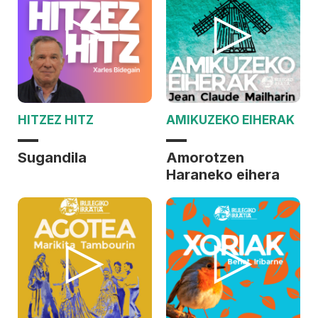
HITZEZ HITZ
AMIKUZEKO EIHERAK
Sugandila
Amorotzen
Haraneko eihera