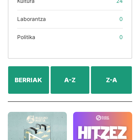
Kultura
24
Laborantza
0
Politika
0
BERRIAK
A-Z
Z-A