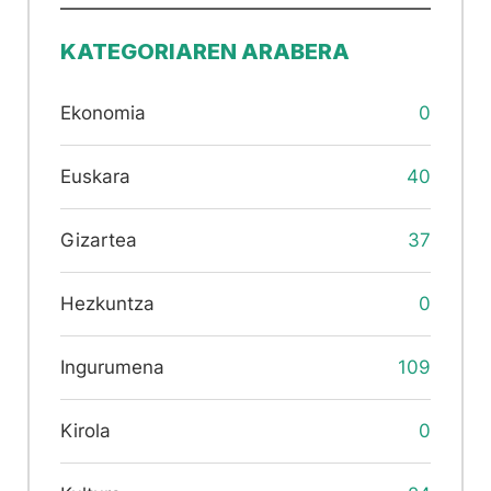
KATEGORIAREN ARABERA
Ekonomia
0
Euskara
40
Gizartea
37
Hezkuntza
0
Ingurumena
109
Kirola
0