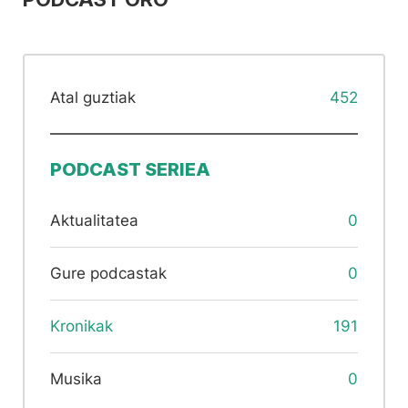
Atal guztiak
452
PODCAST SERIEA
Aktualitatea
0
Gure podcastak
0
Kronikak
191
Musika
0