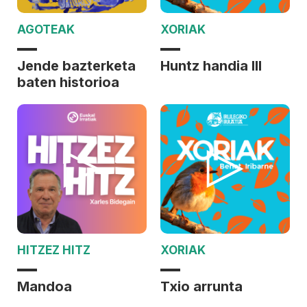
AGOTEAK
XORIAK
Jende bazterketa
Huntz handia III
baten historioa
HITZEZ HITZ
XORIAK
Mandoa
Txio arrunta