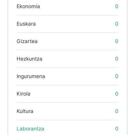
Ekonomia
0
Euskara
0
Gizartea
0
Hezkuntza
0
Ingurumena
0
Kirola
0
Kultura
0
Laborantza
0