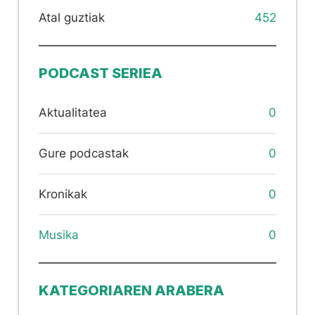
Atal guztiak
452
PODCAST SERIEA
Aktualitatea
0
Gure podcastak
0
Kronikak
0
Musika
0
KATEGORIAREN ARABERA