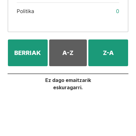
Politika
0
BERRIAK
A-Z
Z-A
Ez dago emaitzarik
eskuragarri.