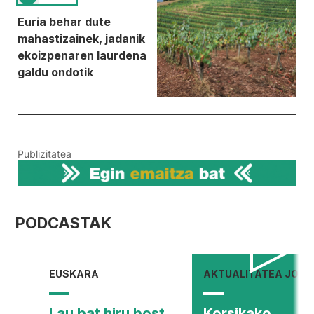
Euria behar dute
mahastizainek, jadanik
ekoizpenaren laurdena
galdu ondotik
Publizitatea
PODCASTAK
EUSKARA
AKTUALITATEA JOR
Lau bat hiru bost
Korsikako