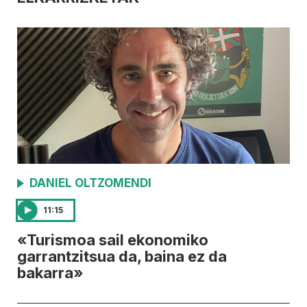
DANIEL OLTZOMENDI
11:15
«Turismoa sail ekonomiko
garrantzitsua da, baina ez da
bakarra»