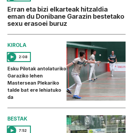
Erran eta bizi elkarteak hitzaldia
eman du Donibane Garazin bestetako
sexu erasoei buruz
KIROLA
2:08
Esku Pilotak antolaturiko
Garaziko lehen
Mastersean Plekariko
talde bat ere lehiatuko
da
BESTAK
7:52