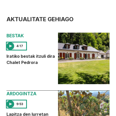
AKTUALITATE GEHIAGO
BESTAK
4:17
Iratiko bestak itzuli dira
Chalet Pedrora
ARDOGINTZA
9:53
Lapitza den lurretan