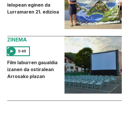
lelopean eginen da
Lurramaren 21. edizioa
ZINEMA
5:49
Film laburren gaualdia
izanen da ostiralean
Arrosako plazan