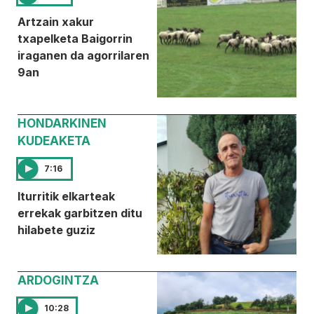
Artzain xakur
txapelketa Baigorrin
iraganen da agorrilaren
9an
HONDARKINEN
KUDEAKETA
7:16
Iturritik elkarteak
errekak garbitzen ditu
hilabete guziz
ARDOGINTZA
10:28