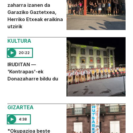
zaharra izanen da
Garaziko Gaztetxea,
Herriko Etxeak eraikina
utzirik
KULTURA
20:22
IRUDITAN —
'Kontrapas'-ek
Donazaharre bildu du
GIZARTEA
4:38
"Okupazioa beste