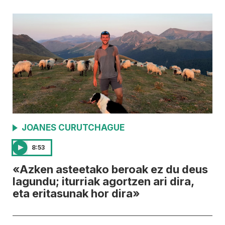
JOANES CURUTCHAGUE
8:53
«Azken asteetako beroak ez du deus
lagundu; iturriak agortzen ari dira,
eta eritasunak hor dira»