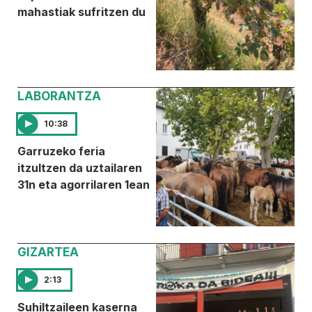
mahastiak sufritzen du
LABORANTZA
10:38
Garruzeko feria
itzultzen da uztailaren
31n eta agorrilaren 1ean
GIZARTEA
2:13
Suhiltzaileen kaserna