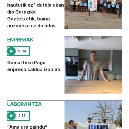
hauturik ez" dutela ukan
dio Garaziko
Gaztetxetik, baina
auzapeza ez da ados
ENPRESAK
8:36
Gamarteko Pago
enpresa saldua izan da
LABORANTZA
4:17
“Ama ura zaindu”