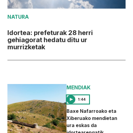
NATURA
Idortea: prefeturak 28 herri
gehiagorat hedatu ditu ur
murrizketak
MENDIAK
1:44
Baxe Nafarroako eta
Xiberuako mendietan
ura eskas da
idortearengatik