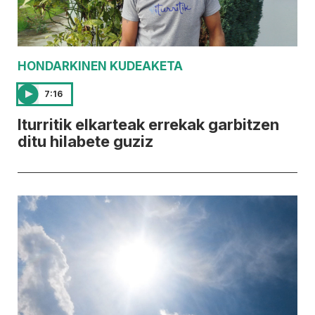
HONDARKINEN KUDEAKETA
7:16
Iturritik elkarteak errekak garbitzen
ditu hilabete guziz