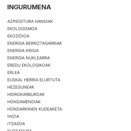
INGURUMENA
AZPIEGITURA HANDIAK
EKOLOGISMOA
EKOZIDIOA
ENERGIA BERRIZTAGARRIAK
ENERGIA KRISIA
ENERGIA NUKLEARRA
EREDU EKOLOGIKOAK
ERLEA
EUSKAL HERRIA ELURTUTA
HEZEGUNEAK
HIDROKARBUROAK
HONDAMENDIAK
HONDARKINEN KUDEAKETA
IHIZIA
ITSASOA
KUTSADURA