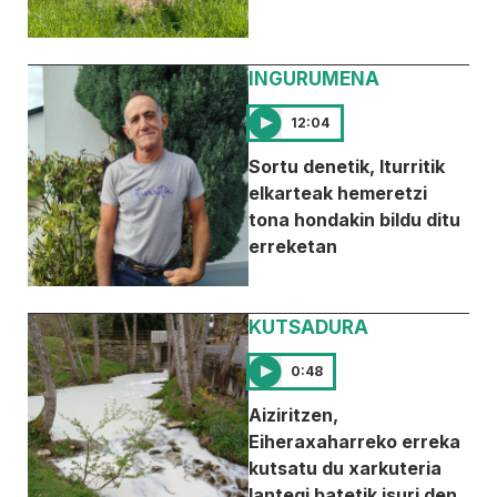
INGURUMENA
12:04
Sortu denetik, Iturritik
elkarteak hemeretzi
tona hondakin bildu ditu
erreketan
KUTSADURA
0:48
Aiziritzen,
Eiheraxaharreko erreka
kutsatu du xarkuteria
lantegi batetik isuri den