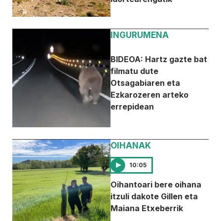
INGURUMENA
BIDEOA: Hartz gazte bat
filmatu dute
Otsagabiaren eta
Ezkarozeren arteko
errepidean
OIHANAK
10:05
Oihantoari bere oihana
itzuli dakote Gillen eta
Maiana Etxeberrik