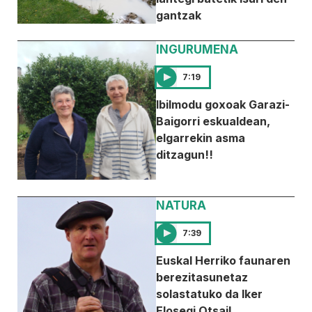
gantzak
INGURUMENA
7:19
Ibilmodu goxoak Garazi-
Baigorri eskualdean,
elgarrekin asma
ditzagun!!
NATURA
7:39
Euskal Herriko faunaren
berezitasunetaz
solastatuko da Iker
Elosegi Otsail