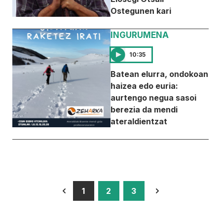
Ostegunen kari
INGURUMENA
10:35
Batean elurra, ondokoan
haizea edo euria:
aurtengo negua sasoi
berezia da mendi
ateraldientzat
1
2
3