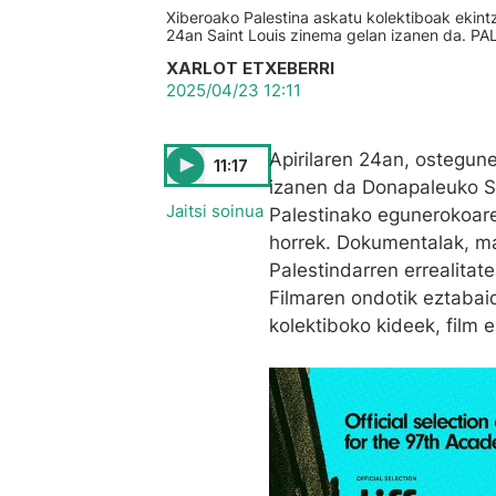
Xiberoako Palestina askatu kolektiboak ekintz
24an Saint Louis zinema gelan izanen da.
XARLOT ETXEBERRI
2025/04/23 12:11
Apirilaren 24an, ostegun
11:17
izanen da Donapaleuko Sai
Jaitsi soinua
Palestinako egunerokoare
horrek. Dokumentalak, mar
Palestindarren errealita
Filmaren ondotik eztabai
kolektiboko kideek, film 