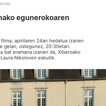
arroa)
tinako egunerokoaren
ilma, apirilaren 24an hedatua izanen
e gelan, ostegunez, 20:30etan.
da bat eramana izanen da, Xiberoako
 Laura Nikoloven eskutik.