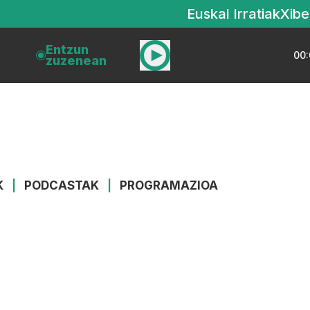
Euskal Irratiak
Xibe
Entzun
00:
zuzenean
K
|
PODCASTAK
|
PROGRAMAZIOA