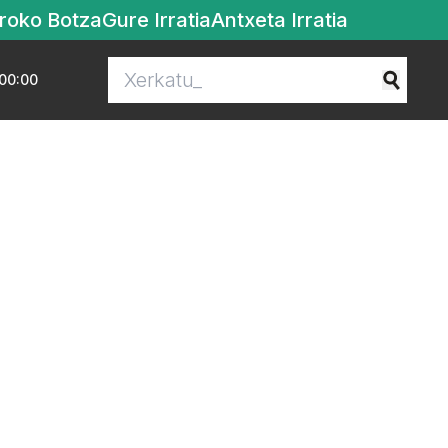
roko Botza
Gure Irratia
Antxeta Irratia
00:00