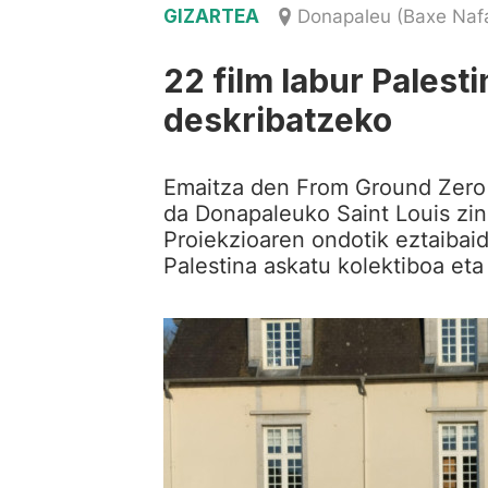
GIZARTEA
Donapaleu (Baxe Naf
22 film labur Pales
deskribatzeko
Emaitza den From Ground Zero f
da Donapaleuko Saint Louis zin
Proiekzioaren ondotik eztaibai
Palestina askatu kolektiboa eta