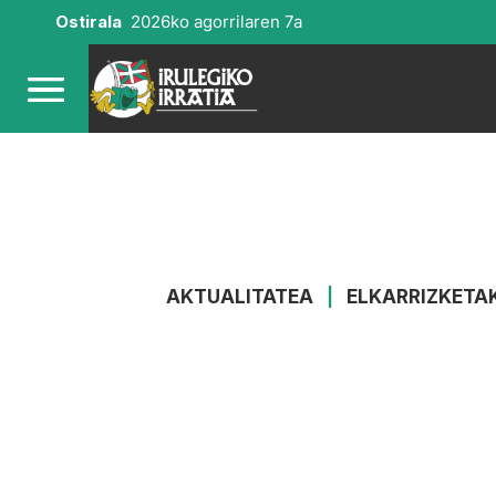
Ostirala
2026ko agorrilaren 7a
AKTUALITATEA
|
ELKARRIZKETA