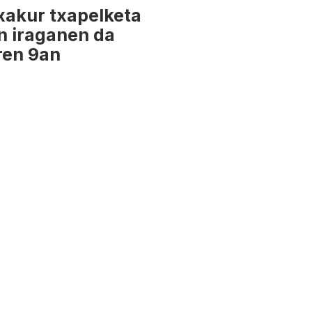
xakur txapelketa
n iraganen da
ren 9an