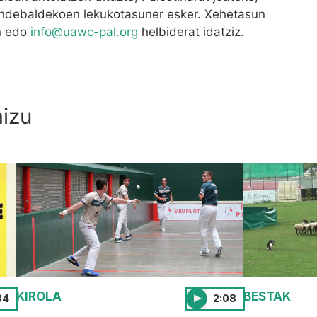
ndebaldekoen lekukotasuner esker. Xehetasun
n edo
info@uawc-pal.org
helbiderat idatziz.
aizu
KIROLA
BESTAK
34
2:08