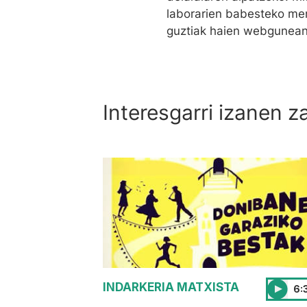
laborarien babesteko me
guztiak haien webgunea
Interesgarri izanen z
INDARKERIA MATXISTA
6: