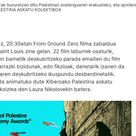
ak bururatzen ditu Palestinari sostenguaren erakusteko, eta apirilar
 PALESTINA ASKATU KOLEKTIBOA
ez, 20:30etan From Ground Zero filma zabaldua
nt Louis zine gelan. 22 film laburrek osaturik,
n barnetik deskubritzeko parada emaiten du film
razki bizidunak, edo fikzioak, denetarik izanen da
tearen deskubritzeko ikuspundu desberdinetatik.
da animatuko dute Xiberoako Palestina askatu
ekoizlea den Laura Nikolovekin batera.