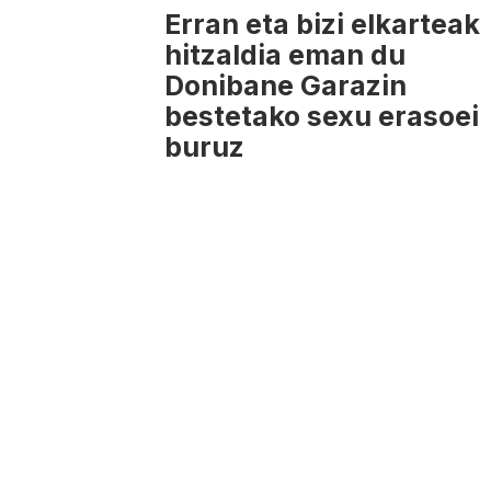
Erran eta bizi elkarteak
hitzaldia eman du
Donibane Garazin
bestetako sexu erasoei
buruz