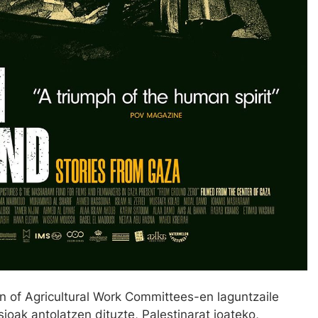
 of Agricultural Work Committees-en laguntzaile
sioak antolatzen dituzte, Palestinarat joateko,