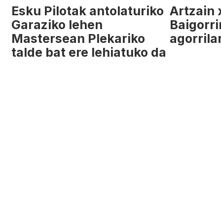
Esku Pilotak antolaturiko
Artzain 
Garaziko lehen
Baigorri
Mastersean Plekariko
agorrila
talde bat ere lehiatuko da