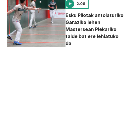
2:08
Esku Pilotak antolaturiko
Garaziko lehen
Mastersean Plekariko
talde bat ere lehiatuko
da