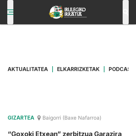
AKTUALITATEA
|
ELKARRIZKETAK
|
PODCAST
GIZARTEA
Baigorri (Baxe Nafarroa)
“Goxoki Etxean” zerbitzua Garazira