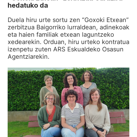
hedatuko da
Duela hiru urte sortu zen “Goxoki Etxean”
zerbitzua Baigorriko lurraldean, adinekoak
eta haien familiak etxean laguntzeko
xedearekin. Orduan, hiru urteko kontratua
izenpetu zuten ARS Eskualdeko Osasun
Agentziarekin.