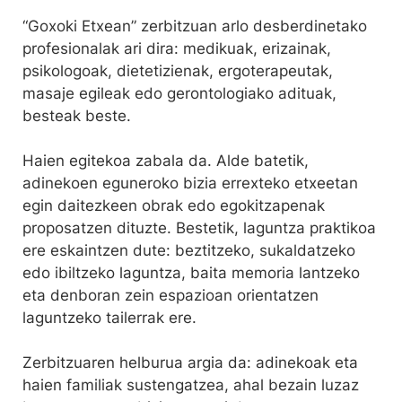
“Goxoki Etxean” zerbitzuan arlo desberdinetako
profesionalak ari dira: medikuak, erizainak,
psikologoak, dietetizienak, ergoterapeutak,
masaje egileak edo gerontologiako adituak,
besteak beste.
Haien egitekoa zabala da. Alde batetik,
adinekoen eguneroko bizia errexteko etxeetan
egin daitezkeen obrak edo egokitzapenak
proposatzen dituzte. Bestetik, laguntza praktikoa
ere eskaintzen dute: beztitzeko, sukaldatzeko
edo ibiltzeko laguntza, baita memoria lantzeko
eta denboran zein espazioan orientatzen
laguntzeko tailerrak ere.
Zerbitzuaren helburua argia da: adinekoak eta
haien familiak sustengatzea, ahal bezain luzaz