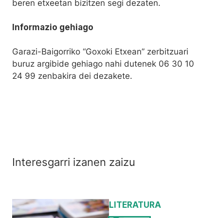
beren etxeetan bizitzen segi dezaten.
Informazio gehiago
Garazi-Baigorriko “Goxoki Etxean” zerbitzuari
buruz argibide gehiago nahi dutenek 06 30 10
24 99 zenbakira dei dezakete.
Interesgarri izanen zaizu
LITERATURA