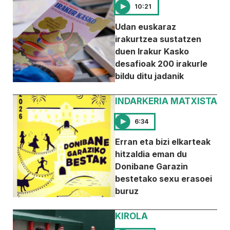
10:21
Udan euskaraz
irakurtzea sustatzen
duen Irakur Kasko
desafioak 200 irakurle
bildu ditu jadanik
INDARKERIA MATXISTA
6:34
Erran eta bizi elkarteak
hitzaldia eman du
Donibane Garazin
bestetako sexu erasoei
buruz
KIROLA