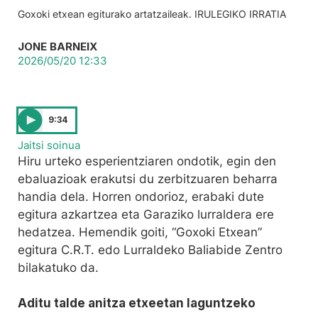
Goxoki etxean egiturako artatzaileak. IRULEGIKO IRRATIA
JONE BARNEIX
2026/05/20 12:33
9:34
Jaitsi soinua
Hiru urteko esperientziaren ondotik, egin den
ebaluazioak erakutsi du zerbitzuaren beharra
handia dela. Horren ondorioz, erabaki dute
egitura azkartzea eta Garaziko lurraldera ere
hedatzea. Hemendik goiti, “Goxoki Etxean”
egitura C.R.T. edo Lurraldeko Baliabide Zentro
bilakatuko da.
Aditu talde anitza etxeetan laguntzeko