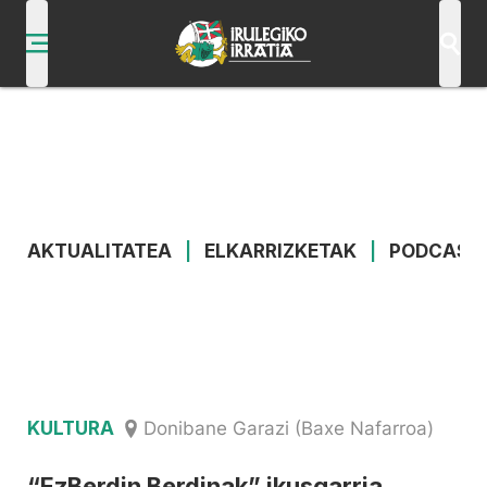
AKTUALITATEA
|
ELKARRIZKETAK
|
PODCAST
KULTURA
Donibane Garazi (Baxe Nafarroa)
“EzBerdin Berdinak” ikusgarria