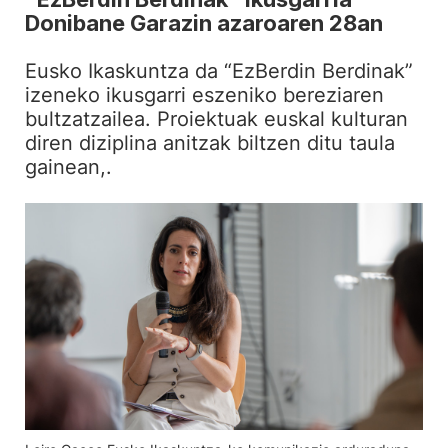
Donibane Garazin azaroaren 28an
Eusko Ikaskuntza da “EzBerdin Berdinak”
izeneko ikusgarri eszeniko bereziaren
bultzatzailea. Proiektuak euskal kulturan
diren diziplina anitzak biltzen ditu taula
gainean,.