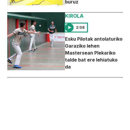
buruz
KIROLA
2:08
Esku Pilotak antolaturiko
Garaziko lehen
Mastersean Plekariko
talde bat ere lehiatuko
da