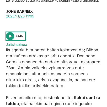
Leire Gaceo Eusko Ikaskuntza-ko komunikazio arduraduna.
JONE BARNEIX
2025/11/26 11:09
8:45
Jaitsi soinua
Ikusgarria bira baten baitan kokatzen da; Bilbon
eta Iruñean arrakastaz aritu ondotik, Donibane
Garazin emanen da ondoko hitzordua, azaroaren
28an. Antolatzaileek azpimarratzen dute
emanaldian kultur aniztasuna eta sormena
elkartuko direla, arista ezagunekin, bainan ere
tokian tokiko artistekin batera.
Eszenan ariko dira, besteak beste,
Kukai dantza
taldea
, eta haiekin bat eginen dute inguruko