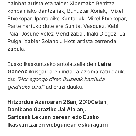
hainbat artista eta talde: Xiberoako Berritza
konpainiako dantzariak, Bunuztar Xoriak, Mixel
Etxekopar, Iparralaiko Kantariak. Mixel Etxekopar,
Parte hartuko dute ere Sunita, Vasquez, Xabi
Paia, Josune Velez Mendizabal, Iñaki Diegez, La
Pulga, Xabier Solano… Hots artista zerrenda
zabala.
Eusko Ikaskuntzako antolatzaile den
Leire
Gaceok
ikusgarriaren indarra azpimarratu dauku
du:
“Hor egongo diren ikusleak harrituta
geldituko dira!”
adierazi dauku.
Hitzordua Azaroaren 28an, 20:00etan,
Donibane Garaziko Jai Alaian,.
Sartzeak Lekuan berean edo Eusko
Ikaskuntzaren webgunean eskuragarri