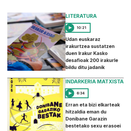
LITERATURA
10:21
Udan euskaraz
irakurtzea sustatzen
duen Irakur Kasko
desafioak 200 irakurle
bildu ditu jadanik
INDARKERIA MATXISTA
6:34
Erran eta bizi elkarteak
hitzaldia eman du
Donibane Garazin
bestetako sexu erasoei