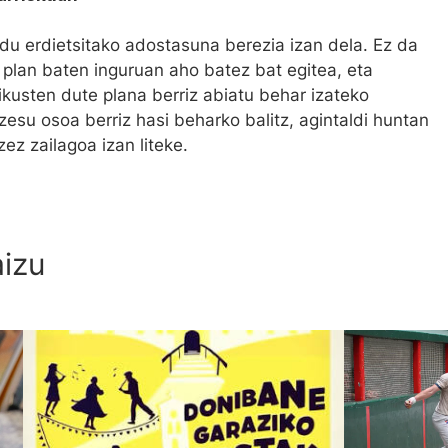
du erdietsitako adostasuna berezia izan dela. Ez da
a plan baten inguruan aho batez bat egitea, eta
ikusten dute plana berriz abiatu behar izateko
zesu osoa berriz hasi beharko balitz, agintaldi huntan
ez zailagoa izan liteke.
aizu