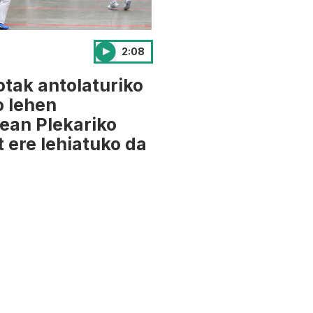
2:08
otak antolaturiko
o lehen
ean Plekariko
t ere lehiatuko da