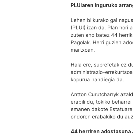
PLUIaren inguruko arran
Lehen bilkurako gai nagus
(PLUI) izan da. Plan hori 
zuten aho batez 44 herrik
Pagolak. Herri guzien ado
martxoan.
Hala ere, suprefetak ez du
administrazio-errekurtsoa 
kopurua handiegia da.
Antton Curutcharryk azal
erabili du, tokiko beharre
emanen dakote Estatuaren 
ondoren erabakiko du auzi
44 herriren adostasuna 