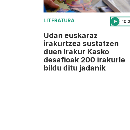
LITERATURA
10:2
Udan euskaraz
irakurtzea sustatzen
duen Irakur Kasko
desafioak 200 irakurle
bildu ditu jadanik