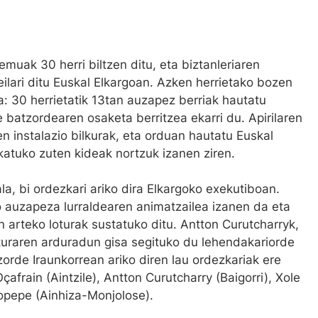
remuak 30 herri biltzen ditu, eta biztanleriaren
eilari ditu Euskal Elkargoan. Azken herrietako bozen
a: 30 herrietatik 13tan auzapez berriak hautatu
de batzordearen osaketa berritzea ekarri du. Apirilaren
n instalazio bilkurak, eta orduan hautatu Euskal
katuko zuten kideak nortzuk izanen ziren.
la, bi ordezkari ariko dira Elkargoko exekutiboan.
ko auzapeza lurraldearen animatzailea izanen da eta
n arteko loturak sustatuko ditu. Antton Curutcharryk,
lturaren arduradun gisa segituko du lehendakariorde
zorde Iraunkorrean ariko diren lau ordezkariak ere
çafrain (Aintzile), Antton Curutcharry (Baigorri), Xole
Lopepe (Ainhiza-Monjolose).