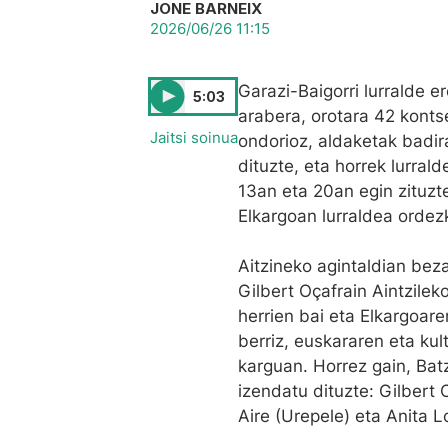
JONE BARNEIX
2026/06/26 11:15
Garazi-Baigorri lurralde e
5:03
arabera, orotara 42 konts
Jaitsi soinua
ondorioz, aldaketak badir
dituzte, eta horrek lurral
13an eta 20an egin zituzte
Elkargoan lurraldea ordez
Aitzineko agintaldian beza
Gilbert Oçafrain Aintzile
herrien bai eta Elkargoare
berriz, euskararen eta ku
karguan. Horrez gain, Bat
izendatu dituzte: Gilbert O
Aire (Urepele) eta Anita 