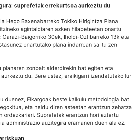
gura: suprefetak errekurtsoa aurkeztu du
ia Hego Baxenabarreko Tokiko Hirigintza Plana
aitzineko agintaldiaren azken hilabeteetan onartu
: Garazi-Baigorriko 30ek, Iholdi-Oztibarreko 13k eta
stasunez onartutako plana indarrean sartu zen
 planaren zonbait alderdirekin bat egiten eta
aurkeztu du. Bere ustez, eraikigarri izendatutako lur
du duenez, Elkargoak beste kalkulu metodologia bat
i egokitua, eta heldu diren asteetan erantzun zehatza
ordezkariari. Suprefetak erantzun hori aztertu
a administrazio auzitegira eramanen duen ala ez.
arriskuan