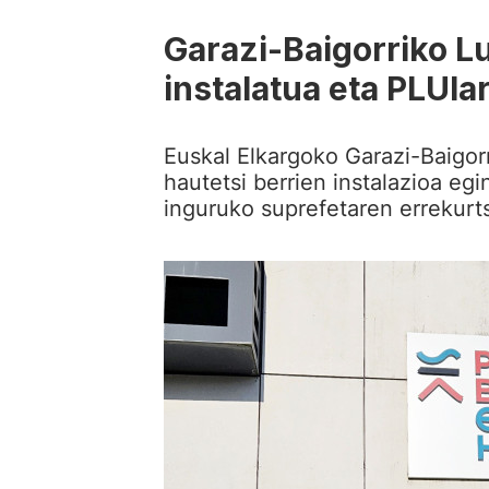
Garazi-Baigorriko L
instalatua eta PLUI
Euskal Elkargoko Garazi-Baigorr
hautetsi berrien instalazioa egi
inguruko suprefetaren errekurt