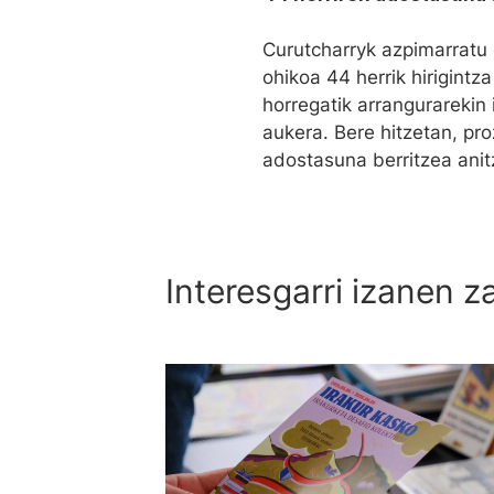
Curutcharryk azpimarratu 
ohikoa 44 herrik hirigintz
horregatik arrangurarekin 
aukera. Bere hitzetan, pro
adostasuna berritzea anitz
Interesgarri izanen z