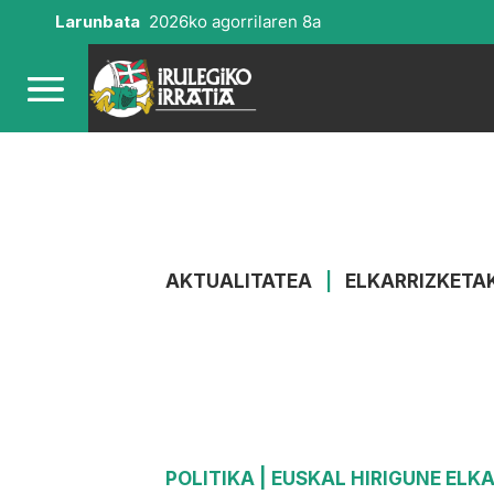
Larunbata
2026ko agorrilaren 8a
AKTUALITATEA
|
ELKARRIZKETA
POLITIKA
| EUSKAL HIRIGUNE ELK