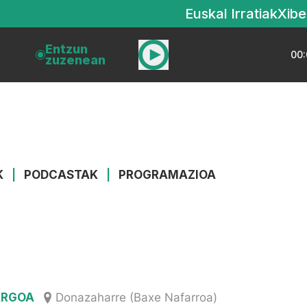
Euskal Irratiak
Xibe
Entzun
00:
zuzenean
K
|
PODCASTAK
|
PROGRAMAZIOA
ARGOA
Donazaharre (Baxe Nafarroa)