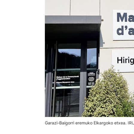
Garazi-Baigorri eremuko Elkargoko etxea. I