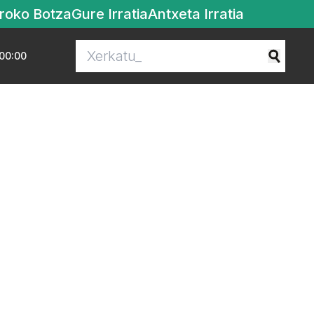
roko Botza
Gure Irratia
Antxeta Irratia
00:00