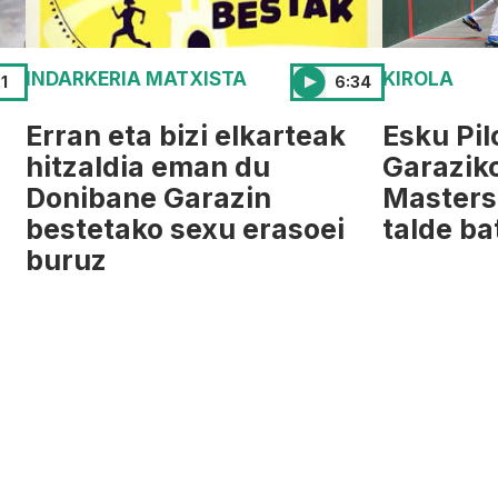
INDARKERIA MATXISTA
KIROLA
1
6:34
Erran eta bizi elkarteak
Esku Pil
hitzaldia eman du
Garazik
Donibane Garazin
Masters
bestetako sexu erasoei
talde ba
buruz