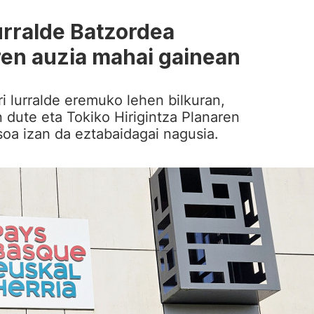
urralde Batzordea
aren auzia mahai gainean
i lurralde eremuko lehen bilkuran,
n dute eta Tokiko Hirigintza Planaren
soa izan da eztabaidagai nagusia.