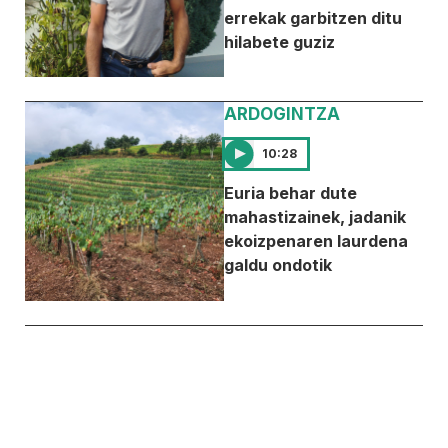
errekak garbitzen ditu
hilabete guziz
ARDOGINTZA
10:28
Euria behar dute
mahastizainek, jadanik
ekoizpenaren laurdena
galdu ondotik