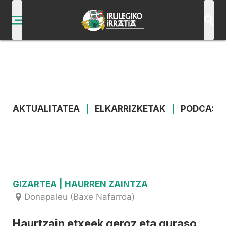
AKTUALITATEA
|
ELKARRIZKETAK
|
PODCAST
GIZARTEA
| HAURREN ZAINTZA
Donapaleu (Baxe Nafarroa)
Haurtzain etxeek geroz eta guraso