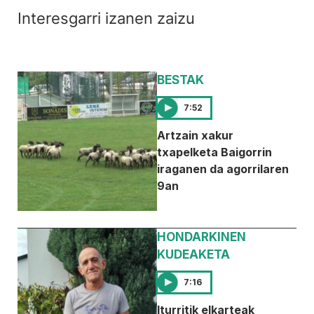
Interesgarri izanen zaizu
BESTAK
7:52
Artzain xakur
txapelketa Baigorrin
iraganen da agorrilaren
9an
HONDARKINEN
KUDEAKETA
7:16
Iturritik elkarteak