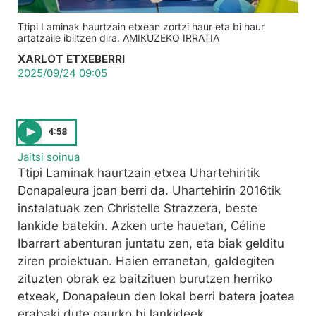
Ttipi Laminak haurtzain etxean zortzi haur eta bi haur
artatzaile ibiltzen dira. AMIKUZEKO IRRATIA
XARLOT ETXEBERRI
2025/09/24 09:05
4:58
Jaitsi soinua
Ttipi Laminak haurtzain etxea Uhartehiritik
Donapaleura joan berri da. Uhartehirin 2016tik
instalatuak zen Christelle Strazzera, beste
lankide batekin. Azken urte hauetan, Céline
Ibarrart abenturan juntatu zen, eta biak gelditu
ziren proiektuan. Haien erranetan, galdegiten
zituzten obrak ez baitzituen burutzen herriko
etxeak, Donapaleun den lokal berri batera joatea
erabaki dute gaurko bi lankideek.