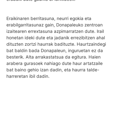
Eraikinaren berritasuna, neurri egokia eta
erabilgarritasunaz gain, Donapaleuko zentroan
izaitearen errextasuna azpimarratzen dute. Irail
honetan ideki dute eta jadanik errezibitzen ahal
dituzten zortzi haurrak badituzte. Haurtzaindegi
bat baldin bada Donapaleun, inguruetan ez da
besterik. Alta arrakastatsua da egitura. Haien
arabera gurasoek nahiago dute haur artatzaile
bat baino gehio izan dadin, eta haurra talde-
harreretan ibil dadin.