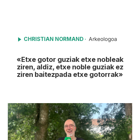
CHRISTIAN NORMAND
Arkeologoa
·
«Etxe gotor guziak etxe nobleak
ziren, aldiz, etxe noble guziak ez
ziren baitezpada etxe gotorrak»