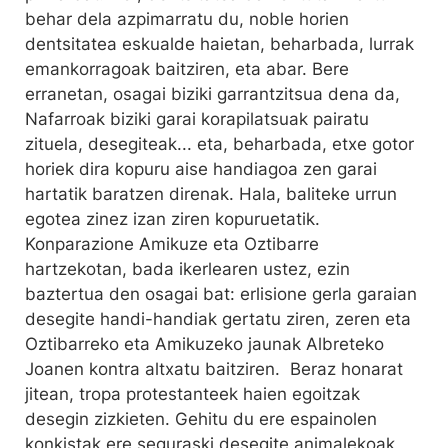
behar dela azpimarratu du, noble horien
dentsitatea eskualde haietan, beharbada, lurrak
emankorragoak baitziren, eta abar. Bere
erranetan, osagai biziki garrantzitsua dena da,
Nafarroak biziki garai korapilatsuak pairatu
zituela, desegiteak... eta, beharbada, etxe gotor
horiek dira kopuru aise handiagoa zen garai
hartatik baratzen direnak. Hala, baliteke urrun
egotea zinez izan ziren kopuruetatik.
Konparazione Amikuze eta Oztibarre
hartzekotan, bada ikerlearen ustez, ezin
baztertua den osagai bat: erlisione gerla garaian
desegite handi-handiak gertatu ziren, zeren eta
Oztibarreko eta Amikuzeko jaunak Albreteko
Joanen kontra altxatu baitziren. Beraz honarat
jitean, tropa protestanteek haien egoitzak
desegin zizkieten. Gehitu du ere espainolen
konkistak ere seguraski desegite animalekoak