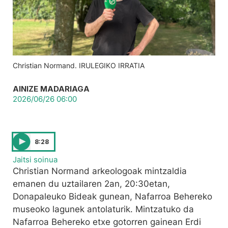
Christian Normand. IRULEGIKO IRRATIA
AINIZE MADARIAGA
2026/06/26 06:00
8:28
Jaitsi soinua
Christian Normand arkeologoak mintzaldia
emanen du uztailaren 2an, 20:30etan,
Donapaleuko Bideak gunean, Nafarroa Behereko
museoko lagunek antolaturik. Mintzatuko da
Nafarroa Behereko etxe gotorren gainean Erdi