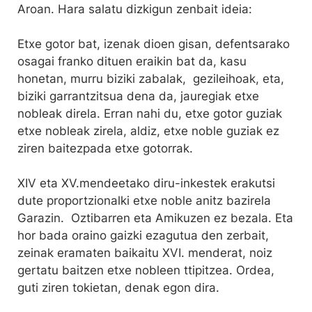
Aroan. Hara salatu dizkigun zenbait ideia:
Etxe gotor bat, izenak dioen gisan, defentsarako
osagai franko dituen eraikin bat da, kasu
honetan, murru biziki zabalak, gezileihoak, eta,
biziki garrantzitsua dena da, jauregiak etxe
nobleak direla. Erran nahi du, etxe gotor guziak
etxe nobleak zirela, aldiz, etxe noble guziak ez
ziren baitezpada etxe gotorrak.
XIV eta XV.mendeetako diru-inkestek erakutsi
dute proportzionalki etxe noble anitz bazirela
Garazin. Oztibarren eta Amikuzen ez bezala. Eta
hor bada oraino gaizki ezagutua den zerbait,
zeinak eramaten baikaitu XVI. menderat, noiz
gertatu baitzen etxe nobleen ttipitzea. Ordea,
guti ziren tokietan, denak egon dira.