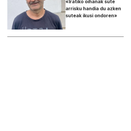
«Iratiko oihanak sute
arrisku handia du azken
suteak ikusi ondoren»