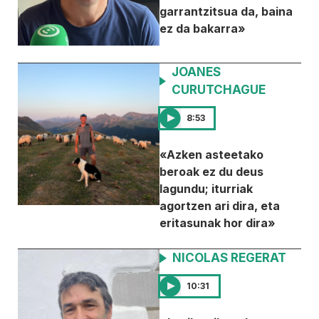
garrantzitsua da, baina
ez da bakarra»
JOANES
CURUTCHAGUE
8:53
«Azken asteetako
beroak ez du deus
lagundu; iturriak
agortzen ari dira, eta
eritasunak hor dira»
NICOLAS REGERAT
10:31