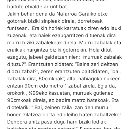
baitute etxalde arrunt bat.
Jakin behar dena da Nafarroa Garaiko etxe
gotorrak biziki sinpleak direla, dorretxeak
funtsean. Eraikin horiek karratuak ziren edo lauki
zuzenak, eta haiek ezaugarritzen dituenak dira
murru biziki zabalekoak direla. Murru zabalak eta
eraikiak hargintza biziki gotorrekin. Hola ditut
ezagutu, jabeei galdetzen nien: “murruak zabalak
dituzu?”. Erantzuten zidaten: “Baina zeri deitzen
diozu zabal?”, zeren erantzuten baitzidaten, “bai,
zabalak dira, 60cmkoak”, alta, nahiagoko nukeen
entzun 90cm edo metro 1 zabal zirela. Egia da,
orokorki, %99eko kasuetan, murruek gutienez
90cmkoak direla, ez badira metro batekoak. Eta
diotelarik: “ Bai, zeinen zaila izan den murru
honen zilatzea borta edo leiho baten zabaltzeko!
Denbora anitz pasa dugu harri biziki lodiak