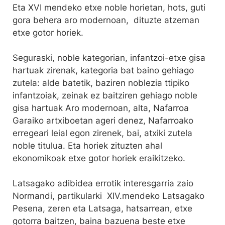
Eta XVI mendeko etxe noble horietan, hots, guti
gora behera aro modernoan, dituzte atzeman
etxe gotor horiek.
Seguraski, noble kategorian, infantzoi-etxe gisa
hartuak zirenak, kategoria bat baino gehiago
zutela: alde batetik, baziren noblezia ttipiko
infantzoiak, zeinak ez baitziren gehiago noble
gisa hartuak Aro modernoan, alta, Nafarroa
Garaiko artxiboetan ageri denez, Nafarroako
erregeari leial egon zirenek, bai, atxiki zutela
noble titulua. Eta horiek zituzten ahal
ekonomikoak etxe gotor horiek eraikitzeko.
Latsagako adibidea errotik interesgarria zaio
Normandi, partikularki XIV.mendeko Latsagako
Pesena, zeren eta Latsaga, hatsarrean, etxe
gotorra baitzen, baina bazuena beste etxe