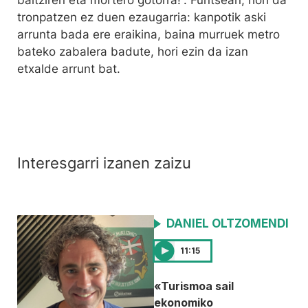
baitziren eta mortero gotorra!”. Funtsean, hori da
tronpatzen ez duen ezaugarria: kanpotik aski
arrunta bada ere eraikina, baina murruek metro
bateko zabalera badute, hori ezin da izan
etxalde arrunt bat.
Interesgarri izanen zaizu
DANIEL OLTZOMENDI
11:15
«Turismoa sail
ekonomiko