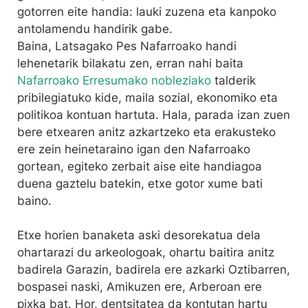
gotorren eite handia: lauki zuzena eta kanpoko
antolamendu handirik gabe.
Baina, Latsagako Pes Nafarroako handi
lehenetarik bilakatu zen, erran nahi baita
Nafarroako Erresumako
nobleziako
talderik
pribilegiatuko kide, maila sozial, ekonomiko eta
politikoa kontuan hartuta. Hala, parada izan zuen
bere etxearen anitz azkartzeko eta erakusteko
ere zein heinetaraino igan den Nafarroako
gortean, egiteko zerbait aise eite handiagoa
duena gaztelu batekin, etxe gotor xume bati
baino.
Etxe horien banaketa aski desorekatua dela
ohartarazi du arkeologoak, ohartu baitira anitz
badirela Garazin, badirela ere azkarki Oztibarren,
bospasei naski, Amikuzen ere, Arberoan ere
pixka bat. Hor, dentsitatea da kontutan hartu