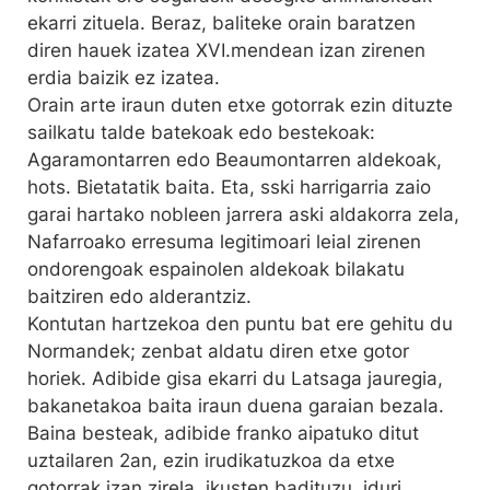
ekarri zituela. Beraz, baliteke orain baratzen
diren hauek izatea XVI.mendean izan zirenen
erdia baizik ez izatea.
Orain arte iraun duten etxe gotorrak ezin dituzte
sailkatu talde batekoak edo bestekoak:
Agaramontarren edo Beaumontarren aldekoak,
hots. Bietatatik baita. Eta, sski harrigarria zaio
garai hartako nobleen jarrera aski aldakorra zela,
Nafarroako erresuma legitimoari leial zirenen
ondorengoak espainolen aldekoak bilakatu
baitziren edo alderantziz.
Kontutan hartzekoa den puntu bat ere gehitu du
Normandek; zenbat aldatu diren etxe gotor
horiek. Adibide gisa ekarri du Latsaga jauregia,
bakanetakoa baita iraun duena garaian bezala.
Baina besteak, adibide franko aipatuko ditut
uztailaren 2an, ezin irudikatuzkoa da etxe
gotorrak izan zirela, ikusten badituzu, iduri