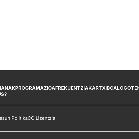
MANAK
PROGRAMAZIOA
FREKUENTZIAK
ARTXIBOA
LOGOTE
US?
asun Politika
CC Lizentzia