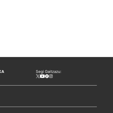
KA
Segi Gaitzazu: