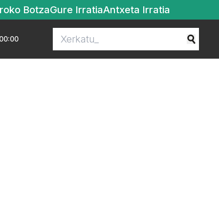
roko Botza
Gure Irratia
Antxeta Irratia
00:00