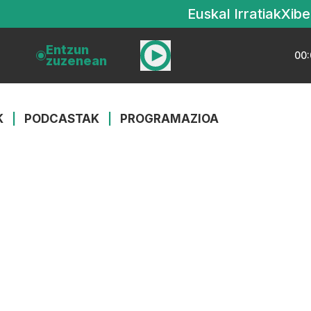
Euskal Irratiak
Xibe
Entzun
00:
zuzenean
K
|
PODCASTAK
|
PROGRAMAZIOA