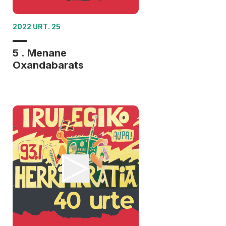
2022 URT. 25
5 . Menane
Oxandabarats