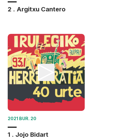
2 . Argitxu Cantero
2021 BUR. 20
1 . Jojo Bidart