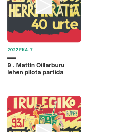
2022 EKA. 7
9 . Mattin Oillarburu
lehen pilota partida