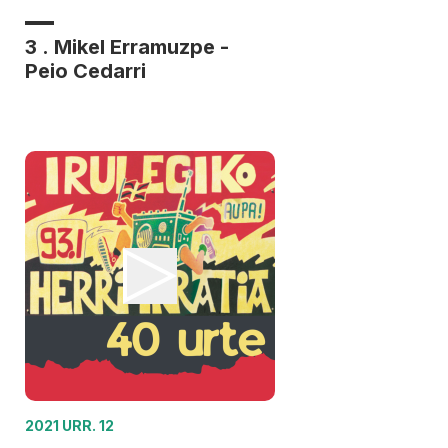
3 . Mikel Erramuzpe -
Peio Cedarri
2021 URR. 12