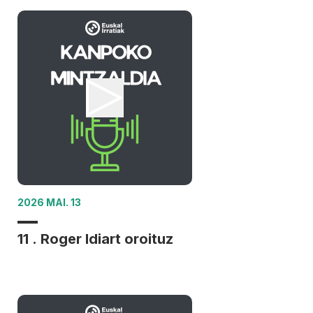
2026 MAI. 13
11 . Roger Idiart oroituz