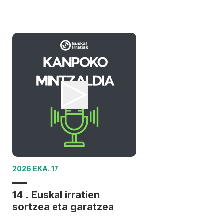
2026 EKA. 17
14 . Euskal irratien
sortzea eta garatzea