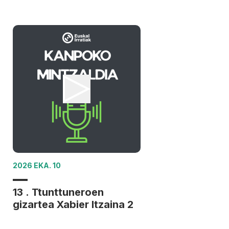
2026 EKA. 10
13 . Ttunttuneroen
gizartea Xabier Itzaina 2