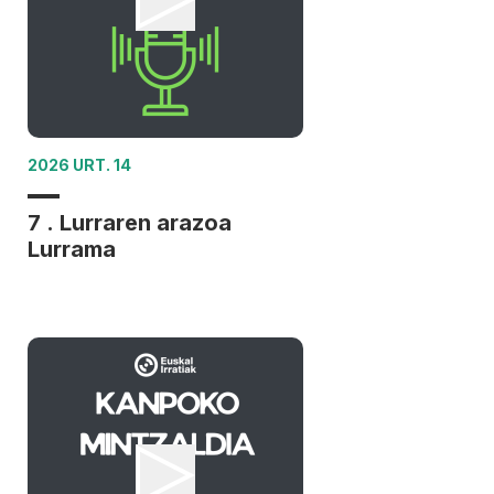
2026 URT. 14
7 . Lurraren arazoa
Lurrama