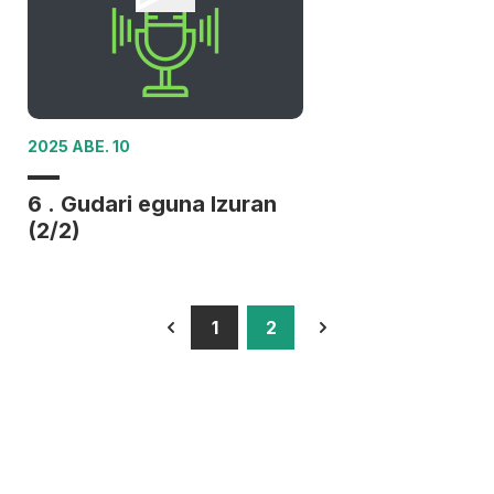
2025 ABE. 10
6 . Gudari eguna Izuran
(2/2)
1
2