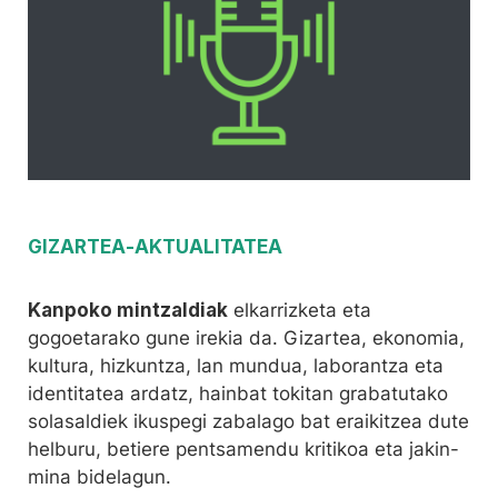
GIZARTEA
-
AKTUALITATEA
Kanpoko mintzaldiak
elkarrizketa eta
gogoetarako gune irekia da. Gizartea, ekonomia,
kultura, hizkuntza, lan mundua, laborantza eta
identitatea ardatz, hainbat tokitan grabatutako
solasaldiek ikuspegi zabalago bat eraikitzea dute
helburu, betiere pentsamendu kritikoa eta jakin-
mina bidelagun.