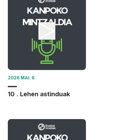
2026 MAI. 6
10 . Lehen astinduak