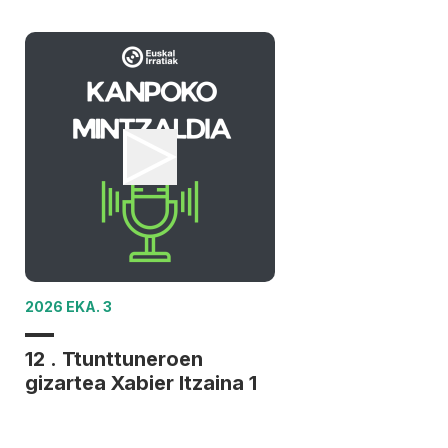
2026 EKA. 3
12 . Ttunttuneroen
gizartea Xabier Itzaina 1