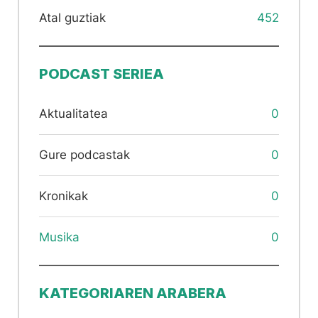
Atal guztiak
452
PODCAST SERIEA
Aktualitatea
0
Gure podcastak
0
Kronikak
0
Musika
0
KATEGORIAREN ARABERA