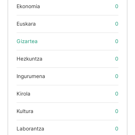
Ekonomia
0
Euskara
0
Gizartea
0
Hezkuntza
0
Ingurumena
0
Kirola
0
Kultura
0
Laborantza
0