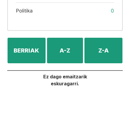
Politika
0
BERRIAK
A-Z
Z-A
Ez dago emaitzarik
eskuragarri.