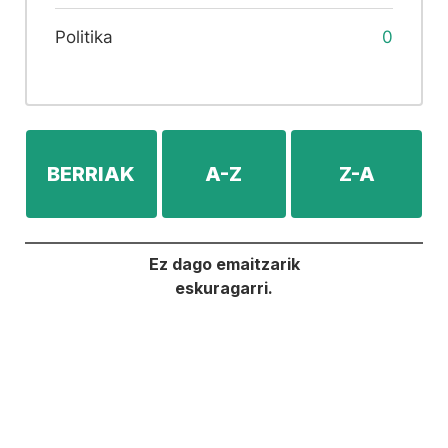
Politika
0
BERRIAK
A-Z
Z-A
Ez dago emaitzarik
eskuragarri.