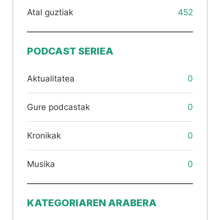
Atal guztiak
452
PODCAST SERIEA
Aktualitatea
0
Gure podcastak
0
Kronikak
0
Musika
0
KATEGORIAREN ARABERA