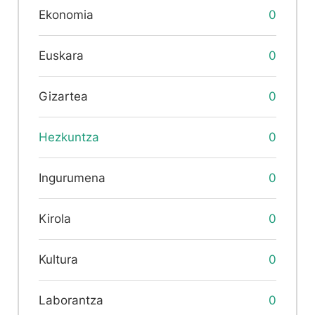
Ekonomia
0
Euskara
0
Gizartea
0
Hezkuntza
0
Ingurumena
0
Kirola
0
Kultura
0
Laborantza
0