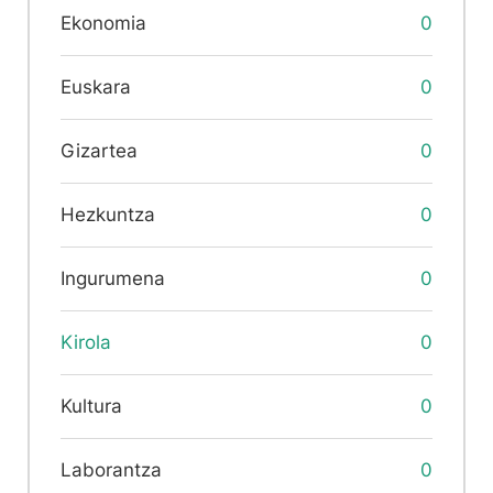
Ekonomia
0
Euskara
0
Gizartea
0
Hezkuntza
0
Ingurumena
0
Kirola
0
Kultura
0
Laborantza
0