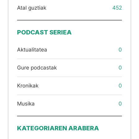
Atal guztiak
452
PODCAST SERIEA
Aktualitatea
0
Gure podcastak
0
Kronikak
0
Musika
0
KATEGORIAREN ARABERA