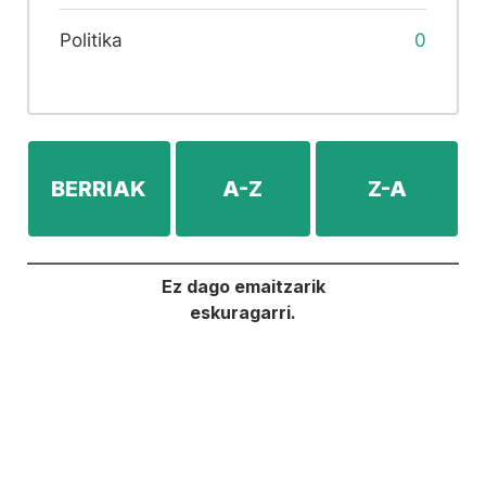
Politika
0
BERRIAK
A-Z
Z-A
Ez dago emaitzarik
eskuragarri.