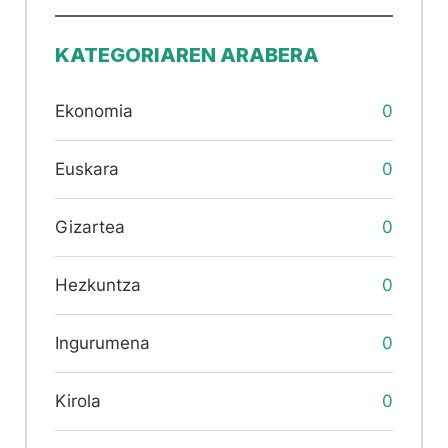
KATEGORIAREN ARABERA
Ekonomia
0
Euskara
0
Gizartea
0
Hezkuntza
0
Ingurumena
0
Kirola
0