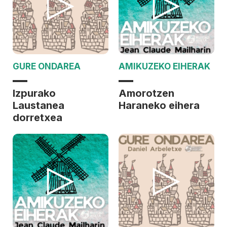
GURE ONDAREA
AMIKUZEKO EIHERAK
Izpurako
Amorotzen
Laustanea
Haraneko eihera
dorretxea