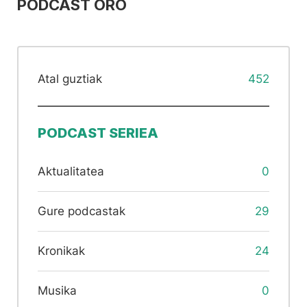
PODCAST ORO
Atal guztiak
452
PODCAST SERIEA
Aktualitatea
0
Gure podcastak
29
Kronikak
24
Musika
0