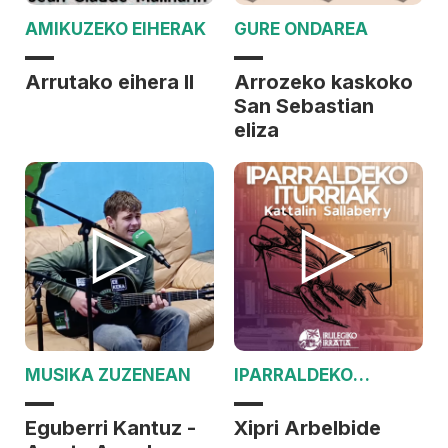
AMIKUZEKO EIHERAK
GURE ONDAREA
Arrutako eihera II
Arrozeko kaskoko
San Sebastian
eliza
MUSIKA ZUZENEAN
IPARRALDEKO
ITURRIAK
Eguberri Kantuz -
Xipri Arbelbide