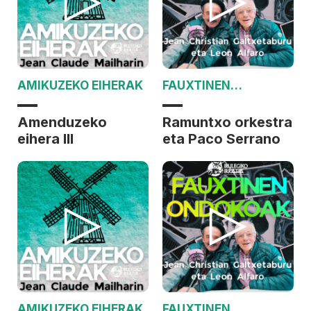
AMIKUZEKO EIHERAK
FAUXTINEN
ONDOKOAK
Amenduzeko
Ramuntxo orkestra
eihera III
eta Paco Serrano
AMIKUZEKO EIHERAK
FAUXTINEN