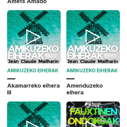
Amets Amado
AMIKUZEKO EIHERAK
AMIKUZEKO EIHERAK
Akamarreko eihera
Amenduzeko
III
eihera