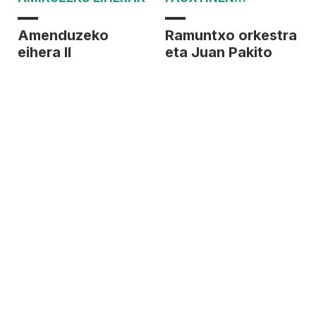
ONDOKOAK
Amenduzeko
Ramuntxo orkestra
eihera II
eta Juan Pakito