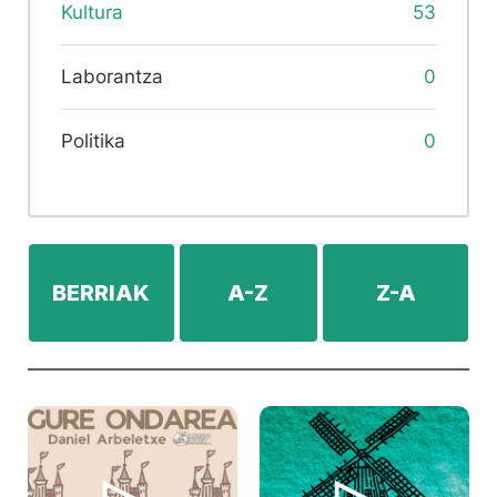
Kultura
53
Laborantza
0
Politika
0
BERRIAK
A-Z
Z-A