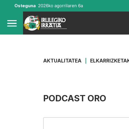
Osteguna
2026ko agorrilaren 6a
AKTUALITATEA
|
ELKARRIZKETA
PODCAST ORO