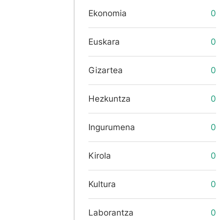
Ekonomia
0
Euskara
0
Gizartea
0
Hezkuntza
0
Ingurumena
0
Kirola
0
Kultura
0
Laborantza
0