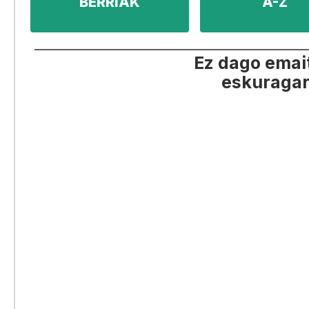
BERRIAK
A-Z
Ez dago emai
eskuragar