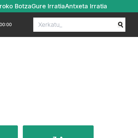
roko Botza
Gure Irratia
Antxeta Irratia
00:00