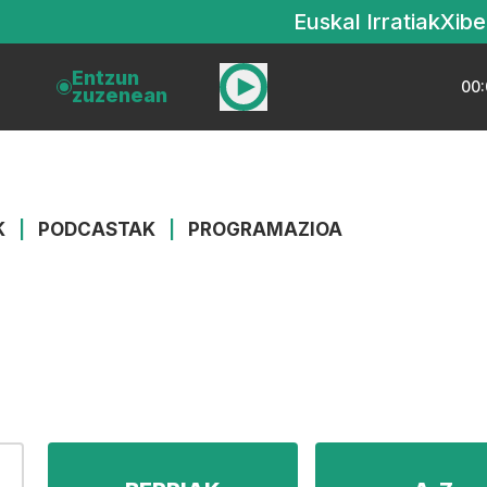
Euskal Irratiak
Xibe
Entzun
00:
zuzenean
K
|
PODCASTAK
|
PROGRAMAZIOA