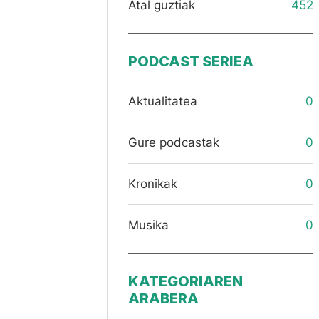
Atal guztiak
452
PODCAST SERIEA
Aktualitatea
0
Gure podcastak
0
Kronikak
0
Musika
0
KATEGORIAREN
ARABERA