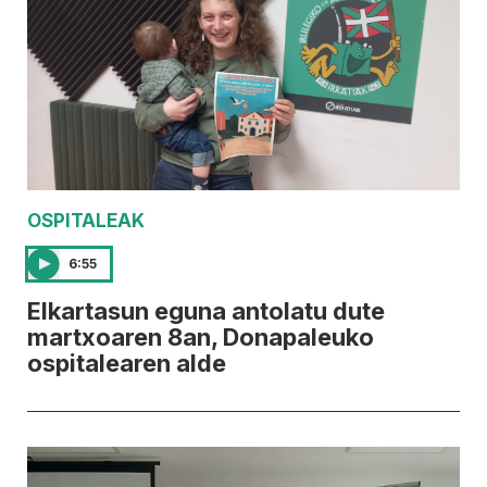
OSPITALEAK
6:55
Elkartasun eguna antolatu dute
martxoaren 8an, Donapaleuko
ospitalearen alde