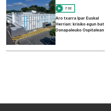
7:32
Aro txarra Ipar Euskal
Herrian: krisiko egun bat
Donapaleuko Ospitalean