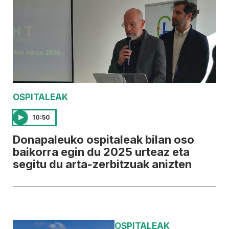
OSPITALEAK
10:50
Donapaleuko ospitaleak bilan oso
baikorra egin du 2025 urteaz eta
segitu du arta-zerbitzuak anizten
OSPITALEAK