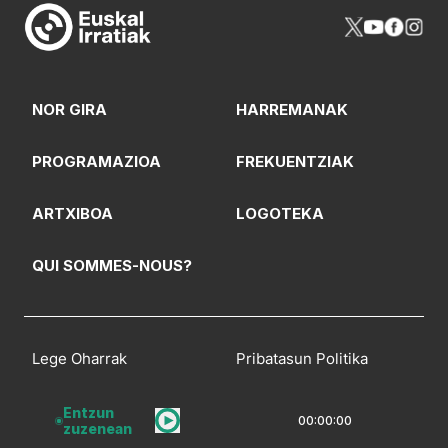
NOR GIRA
HARREMANAK
PROGRAMAZIOA
FREKUENTZIAK
ARTXIBOA
LOGOTEKA
QUI SOMMES-NOUS?
Lege Oharrak
Pribatasun Politika
CC Lizentzia
Entzun
00:00:00
zuzenean