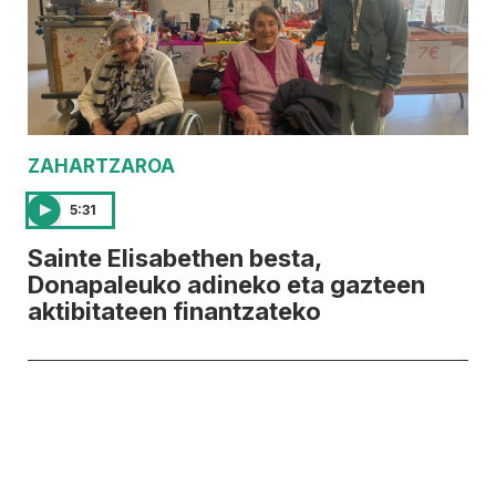
ZAHARTZAROA
5:31
Sainte Elisabethen besta,
Donapaleuko adineko eta gazteen
aktibitateen finantzateko