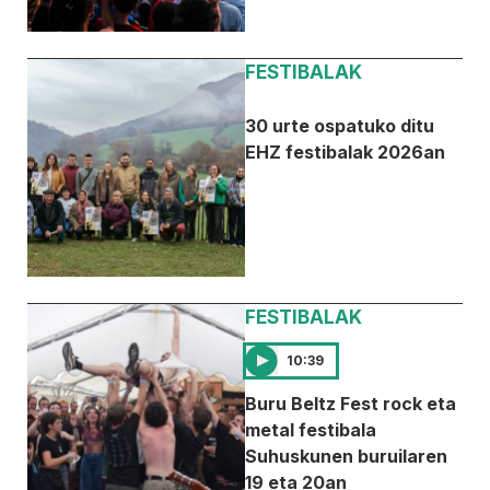
FESTIBALAK
30 urte ospatuko ditu
EHZ festibalak 2026an
FESTIBALAK
10:39
Buru Beltz Fest rock eta
metal festibala
Suhuskunen buruilaren
19 eta 20an