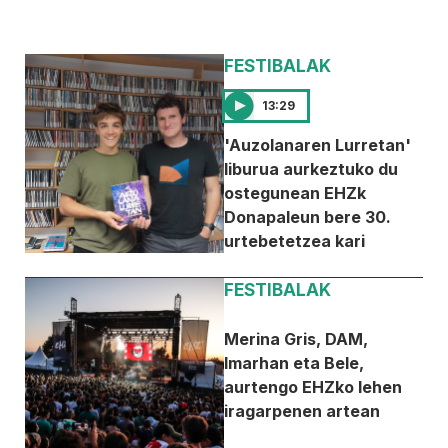
FESTIBALAK
13:29
'Auzolanaren Lurretan'
liburua aurkeztuko du
ostegunean EHZk
Donapaleun bere 30.
urtebetetzea kari
FESTIBALAK
Merina Gris, DAM,
Imarhan eta Bele,
aurtengo EHZko lehen
iragarpenen artean