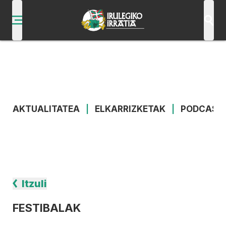
AKTUALITATEA
|
ELKARRIZKETAK
|
PODCAST
Itzuli
FESTIBALAK