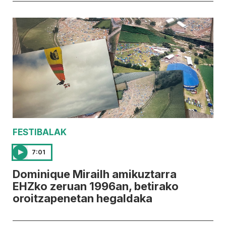
FESTIBALAK
7:01
Dominique Mirailh amikuztarra
EHZko zeruan 1996an, betirako
oroitzapenetan hegaldaka