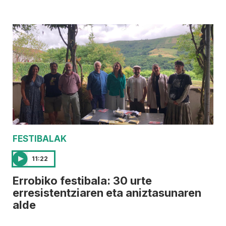
FESTIBALAK
11:22
Errobiko festibala: 30 urte
erresistentziaren eta aniztasunaren
alde