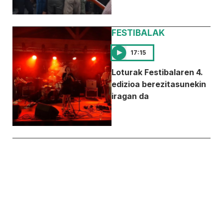
FESTIBALAK
17:15
Loturak Festibalaren 4.
edizioa berezitasunekin
iragan da