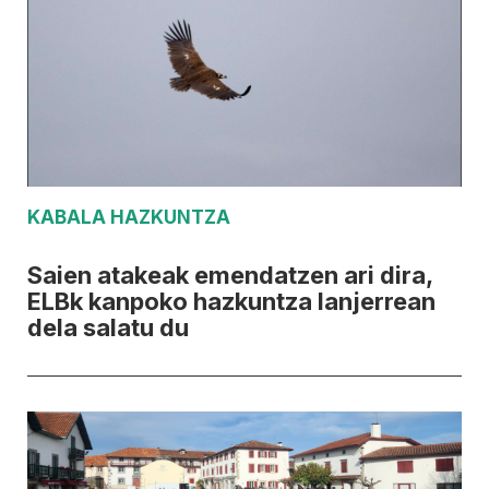
KABALA HAZKUNTZA
Saien atakeak emendatzen ari dira,
ELBk kanpoko hazkuntza lanjerrean
dela salatu du