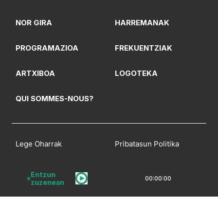
NOR GIRA
HARREMANAK
PROGRAMAZIOA
FREKUENTZIAK
ARTXIBOA
LOGOTEKA
QUI SOMMES-NOUS?
Lege Oharrak
Pribatasun Politika
CC Lizentzia
Entzun
00:00:00
zuzenean