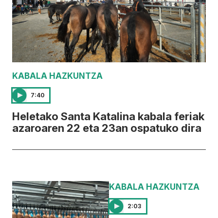
KABALA HAZKUNTZA
7:40
Heletako Santa Katalina kabala feriak
azaroaren 22 eta 23an ospatuko dira
KABALA HAZKUNTZA
2:03