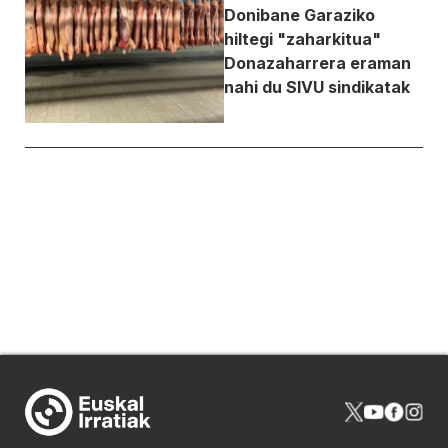
Donibane Garaziko
hiltegi "zaharkitua"
Donazaharrera eraman
nahi du SIVU sindikatak