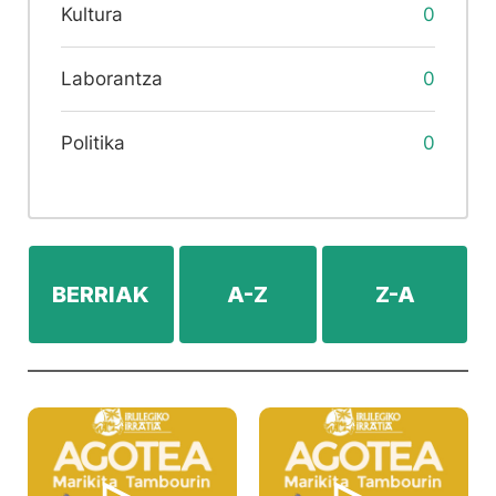
Kultura
0
Laborantza
0
Politika
0
BERRIAK
A-Z
Z-A