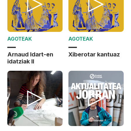
AGOTEAK
AGOTEAK
Arnaud Idart-en
Xiberotar kantuaz
idatziak II