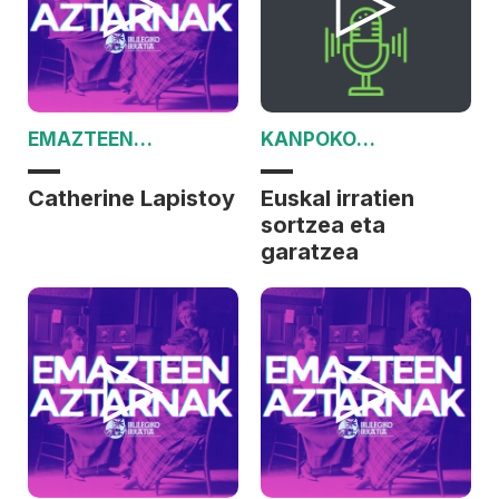
EMAZTEEN
KANPOKO
AZTARNAK
MINTZALDIA
Catherine Lapistoy
Euskal irratien
sortzea eta
garatzea