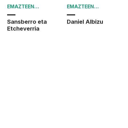
EMAZTEEN
EMAZTEEN
AZTARNAK
AZTARNAK
Sansberro eta
Daniel Albizu
Etcheverria