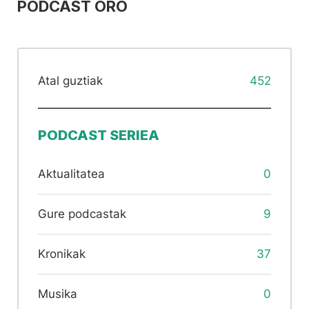
PODCAST ORO
Atal guztiak
452
PODCAST SERIEA
Aktualitatea
0
Gure podcastak
9
Kronikak
37
Musika
0