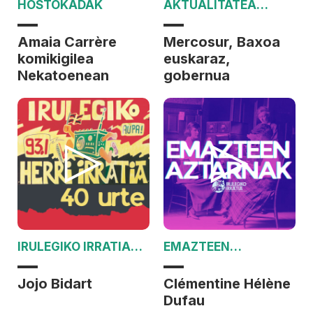
HOSTOKADAK
AKTUALITATEA
JORRAN
Amaia Carrère
Mercosur, Baxoa
komikigilea
euskaraz,
Nekatoenean
gobernua
IRULEGIKO IRRATIAK
EMAZTEEN
40 URTE
AZTARNAK
Jojo Bidart
Clémentine Hélène
Dufau