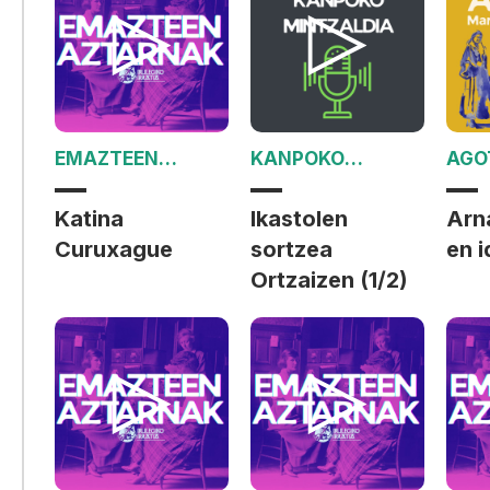
EMAZTEEN
KANPOKO
AGO
AZTARNAK
MINTZALDIA
Katina
Ikastolen
Arna
Curuxague
sortzea
en i
Ortzaizen (1/2)