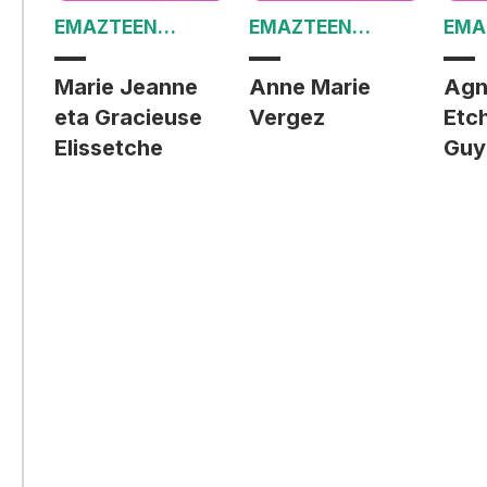
EMAZTEEN
EMAZTEEN
EMA
AZTARNAK
AZTARNAK
AZT
Marie Jeanne
Anne Marie
Agn
eta Gracieuse
Vergez
Etc
Elissetche
Guy