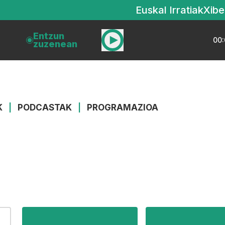
Euskal Irratiak
Xibe
Entzun
00:
zuzenean
K
|
PODCASTAK
|
PROGRAMAZIOA