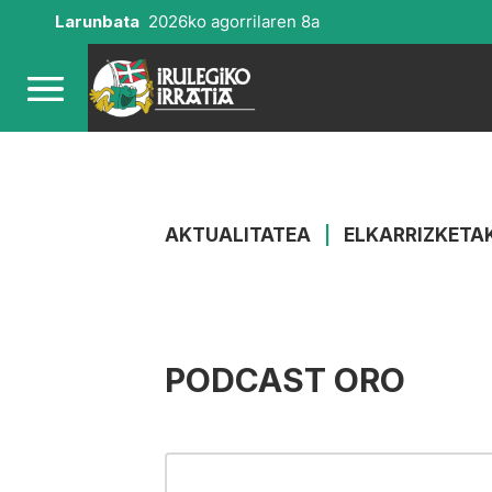
Larunbata
2026ko agorrilaren 8a
AKTUALITATEA
|
ELKARRIZKETA
PODCAST ORO