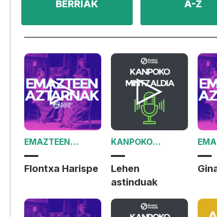
BERRIAK
A-Z
EMAZTEEN
KANPOKO
EMA
AZTARNAK
MINTZALDIA
AZT
Flontxa Harispe
Lehen
Gina
astinduak