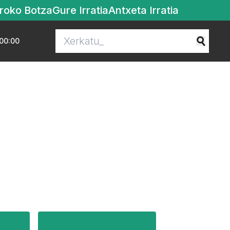
roko Botza
Gure Irratia
Antxeta Irratia
00:00