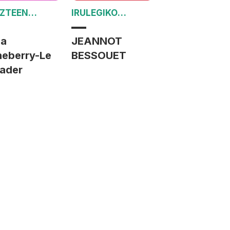
ZTEEN
IRULEGIKO
ARNAK
IRRATIAK 40 URTE
a
JEANNOT
heberry-Le
BESSOUET
ader