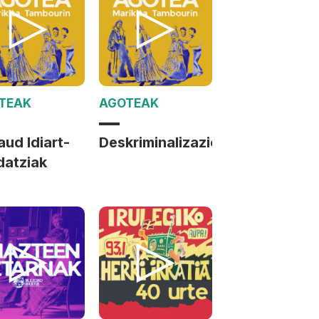
TEAK
AGOTEAK
ud Idiart-
Deskriminalizazioa
datziak