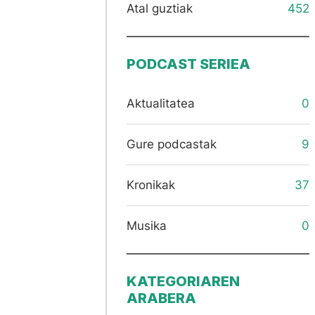
Atal guztiak
452
PODCAST SERIEA
Aktualitatea
0
Gure podcastak
9
Kronikak
37
Musika
0
KATEGORIAREN
ARABERA