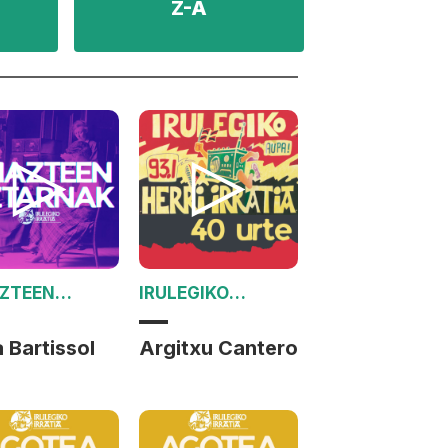
Z-A
ZTEEN
IRULEGIKO
ARNAK
IRRATIAK 40 URTE
 Bartissol
Argitxu Cantero