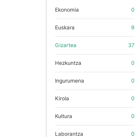
Ekonomia
0
Euskara
9
Gizartea
37
Hezkuntza
0
Ingurumena
0
Kirola
0
Kultura
0
Laborantza
0