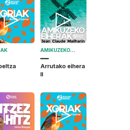
IAK
AMIKUZEKO
EIHERAK
beltza
Arrutako eihera
II