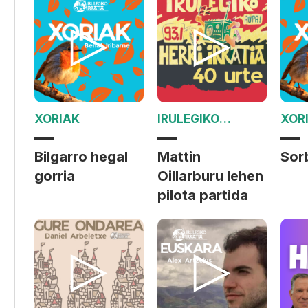
XORIAK
IRULEGIKO
XOR
IRRATIAK 40 URTE
Bilgarro hegal
Mattin
Sor
gorria
Oillarburu lehen
pilota partida