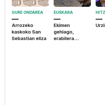
GURE ONDAREA
EUSKARA
HITZ
Arrozeko
Ekimen
Urzi
kaskoko San
gehiago,
Sebastian eliza
erabilera
guttiago