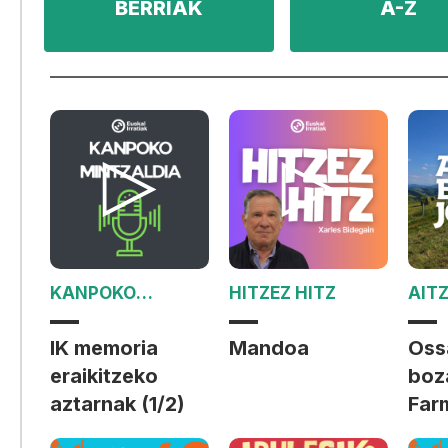
BERRIAK
A-Z
KANPOKO
HITZEZ HITZ
AIT
MINTZALDIA
JOR
IK memoria
Mandoa
Oss
eraikitzeko
boz
aztarnak (1/2)
Far