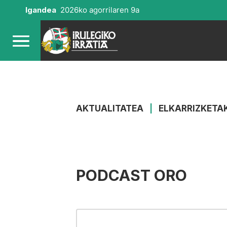
Igandea
2026ko agorrilaren 9a
AKTUALITATEA
|
ELKARRIZKETA
PODCAST ORO