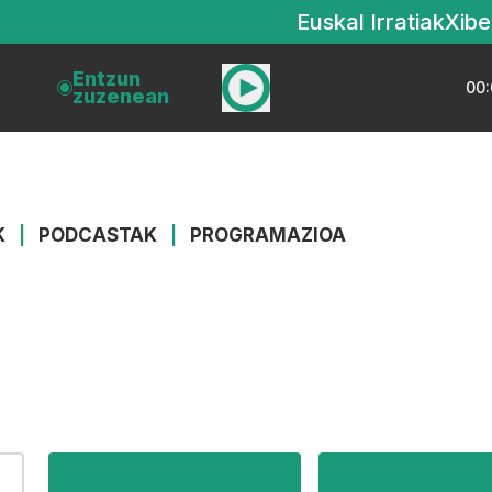
Euskal Irratiak
Xibe
Entzun
00:
zuzenean
K
|
PODCASTAK
|
PROGRAMAZIOA