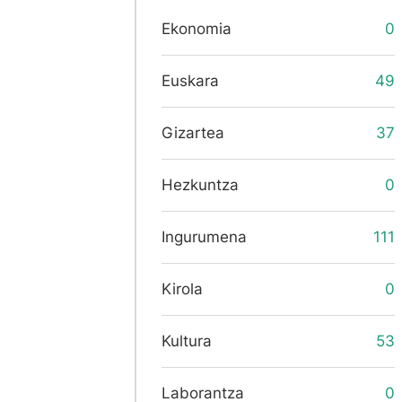
Ekonomia
0
Euskara
49
Gizartea
37
Hezkuntza
0
Ingurumena
111
Kirola
0
Kultura
53
Laborantza
0