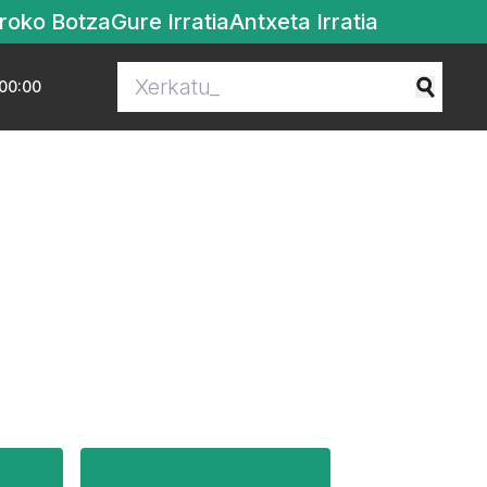
roko Botza
Gure Irratia
Antxeta Irratia
00:00