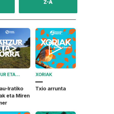
Z-A
ZUR ETA
XORIAK
RA
au-Iratiko
Txio arrunta
ak eta Miren
mer