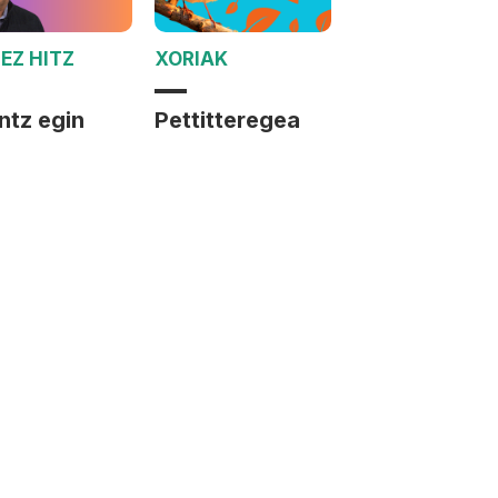
EZ HITZ
XORIAK
ntz egin
Pettitteregea