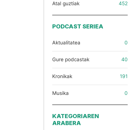
Atal guztiak
452
PODCAST SERIEA
Aktualitatea
0
Gure podcastak
40
Kronikak
191
Musika
0
KATEGORIAREN
ARABERA